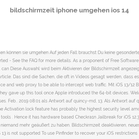
ger niemand mehr geäußert zu haben. Bildschirmzeit deaktivieren, neues iOS installieren, Bildschirmzeit aktivieren. Feb.. 2019 22:17 als Antwort auf llllppp, 10. NOTE: Pinfinder ony supports iOS 7-12.4 - iOS 13 is not supported To use Pinfinder to recover your iOS restrictions passcode on a Windows machine, follow the steps below: First backup your device to your computer (an iCloud backup won't work) using iTunes. If you can’t update your device, erase it and set it up as new to remove the passcode and choose a new one. beim Aktivieren der Bildschirmzeit wurde "mein iPhone" ausgewählt. Hier hätte "iPhone eines Kindes" ausgewählt werden müssen! Als Antwort auf defaultstandard. Installation instructions. 13. iOS 14/13.7 Bildschirmzeit Code vergessen beheben > Touch ID kann auf diesem iPhone nicht aktiviert werden > Methode 2: iPhonacken – über iTunes ... Sie können mit iCloud den iPad-Code oder den iPhone-Code umgehen. passcode. Feb.. 2019 22:20 als Antwort auf defaultstandard, 10. Wenn du das Thema erneut aufgreifen möchtest, stelle einfach eine neue Frage dazu. Weniger, Benutzerprofil für Benutzer: Feb.. 2019 19:16 als Antwort auf quincy-md 11. Feb.. 2019 10:24 als Antwort auf quincy-md, Benutzerprofil für Benutzer: To avoid your children spending too much time on social media, you need a screen time passcode. solution! Hast Du die Bildschirmzeit deaktiviert und wieder aktiviert? Hat natürlich nicht geholfen, es besteht offenbar keine Möglichkeit dies zu verhindern. Und deaktivieren/aktivieren von Bildschirmzeit allein reicht nicht... 10. Before proceeding, turn off “Find my iPhone” in Settings → [iCloud account name] → Find My → Find my iPhone. Obwohl Screen Time für viele Apple-Benutzer nützlich sein kann, mögen es einige nicht wirklich. this blog post, which now suggests using Pinfinder as the easy Bildschirmzeit einfach zu knacken Next you will be prompted to “Install” the certificate as seen below. 10. The original inspiration for this utility came from Hier kannst du den Artikel "Kinder finden Hacks gegen begrenzte Bildschirmzeit unter iOS" kommentieren. Wenn Sie in diese Kategorie fallen, sollten Sie wissen So deaktivieren Sie die Bildschirmzeit richtig. 08. Mit der Aktualisierung von iOS 13.4 bietet Apple zwei Wege zur Entsperrung der Bildschirmzeit: Bildschirmzeit-Code und Apple-ID. Daher: Noch ein kleiner Hinweis: Eine weitere Möglichkeit die Bildschirmzeit zu umgehen (zumindest bis iOS 12.1.2) war es die Apps zu Deinstallieren und im Anschluss neu zu installieren. Obwohl die Mädels also nun mit den jeweils eigenen Apple-IDs angemeldet sind, können sie jetzt nach simpler Aktivierung dieser Funktion bei mir auf dem iphone (ohne weitere Einstellungen für mich) die Uhrzeit selber nicht mehr manuell umstellen. - If it works for you, I'd appreciate it if you'd donate a few dollars to offset the costs of writing and maintaining it! If you forgot your Screen Time passcode, update your device to the latest iOS or iPadOS then reset your passcode. Als Antwort auf quincy-md, 02. There's even access to widgets on the lock screen via the same swipe down 
bildschirmzeit iphone umgehen ios 14