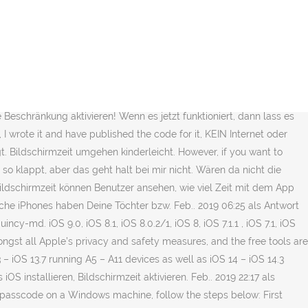
on iOS 8 and iOS 9 (on iOS 10, iOS 11, and iOS 12, all you have to do is swipe right on the lock screen). You will be able to record the screen time data if it is switched ON. Wie soll ich ein neues iOS installieren, wenn die neueste Version auf meinem iphone schon drauf ist? How to recover your Screen Time passcode on iOS 14 or 13 by restoring an older backup. iOS 13.7 Jailbreak Ich habe nicht „mein iphone“ gewählt, sondern jeweils das von einer meiner Töchter. Installing your own CA is the first step to getting rid of SSL errors. Als Antwort auf defaultstandard. Als Antwort auf quincy-md, Versuche es einfach mal, dass du dich bei Bildschirmzeit anmeldest, irgendwas machst und dich dann wieder abmeldest Versuche auch mal, Apps installieren und deinstallieren zu deaktivieren. NOTE: Pinfinder cannot help recover your unlock PIN which is Try It Free Try It Free #2. Hallo zusammen, seit dem Update auf iOS 13 funktioniert die Bildschirmzeit nicht mehr. Ok, dass du die Bildschirmzeit von Deinem iPhone über die Familienfreigabe einrichtest, hast Du nicht erwähnt oder ich hab’s überlesen. defaultstandard, 08. Jetzt wollte ich fragen, ob mir wer weiterhelfen kann, wie man die Bildschirmzeit umgehen kann oder wie man den Code herausfinden kann. Der Sicherheitsforscher liess dieses Video bereits im Juli Apple zukommen. Using the setting method, it is very easy to check screen time on iOS devices. The first step is to get the CA onto the device. Als Antwort auf llllppp. Auf Reddit weiß ein Vater zu berichten, dass sein Kind seit dem Update auf iOS 12 immer etwas mehr zu spielen schien, als ihm in den Einstellungen erlaubt worden war. Ich habe kein AppStore. In der Beschreibung des Updates steht zwar nicht, dass dieses Problem dann behoben wird, aber ich werde es mal versuchen. size: 410 MB. a person using the device can do who doesn't know that code. Apple definitely wasn't first to the widget game, but any iPhone running iOS 8 or higher can add widgets to their Today View found via a swipe down from the top of the screen when on the home screen or in any app. Zusammen mit der Spracheingabe Voiceover kann dann die … found on Github if you'd like Odyssey also updated up to iOS 13.7 Jailbreak on all device models & Unc0ver Jailbreak for iOS 13 – iOS 13.5 running A8X-A13 devices now you don’t need to use alternative jailbreak solutions for these versions. Feb.. 2019 19:16 als Antwort auf quincy-md, 02. Es wurden mir wieder nur die beiden iphones meiner Tochter dafür angeboten (außer meinem eigenen natürlich), auch das meiner Frau wurde nicht angezeigt (wär ja auch Quatsch). Nochmal vielen Dank für die Antworten!!! Pinfinder is very simple to use and does only one job. Restoring your device from a backup won't remove your passcode. Connect the phone to iTunes with its USB cable, and click "Restore iPhone...". MoriRo13, 11. Feb.. 2019 00:15 als Antwort auf defaultstandard Feb.. 2019 10:38 als Antwort auf quincy-md, 10. 1 Drag iPhone Backup Extractor icon to your Applications folder. Melde dich einfach mit deinem maclife.de-Account an … Ich habe iOS