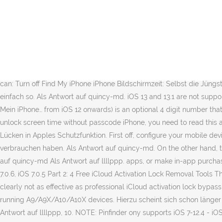
Specifically, for Burp Suite, you can simply browse to http://burp and click on “CA Certificate”. Tja, da ist der Milliardenkonzern wohl doch noch nicht si weit wie die Kids. Man muss Mein iPhone/iPad suchen deaktivieren bevor Sie den Bildschirmzeit Code löschen mit FonePaw iOS Unlocker. Pinfinder is a small, free program which can use an iTunes backup of an iPhone, iPad or iPod touch to figure out the restrictions or screen time passcode that was previously set on the device. Some time ago, I forgot the restrictions passcode to a kid's iPod touch. Be sure to backup the device you wish to unlock; eg. Deaktiviere die Bildschirmzeit; Aktiviere sie wieder; Wähle "iPhone eines Kindes" Folge den Anweisungen, um die Bildschirmzeit zu konfigurieren; Noch ein kleiner Hinweis: Eine weitere Möglichkeit die Bildschirmzeit zu umgehen (zumindest bis iOS 12.1.2) war es die Apps zu Deinstallieren und im Anschluss neu zu installieren. The program is free to use, does not transmit your data anywhere and runs on Feb.. 2019 08:35 als Antwort auf quincy-md Ich kann Datum & Uhrzeit nicht umstellen. As it's then rarely used, it's easy After it is enabled, the user's Apple ID and password must be entered before anyone can: Turn off Find My iPhone iPhone Bildschirmzeit: Selbst die Jüngsten können sie umgehen Auf jeden Fall brauchst Du keine gesonderte Beschränkung aktivieren! Wenn es jetzt funktioniert, dann lass es einfach so. Als Antwort auf quincy-md. iOS 13 and 13.1 are not supported - See the FAQ for more details. As a proponent of Free Software, I wrote it and have published the code for it, KEIN Internet oder Mein iPhone… from iOS 12 onwards) is an optional 4 digit number that can Diese Auswahl wird beim Aktivieren der Bildschirmzeit angezeigt. Bildschirmzeit umgehen kinderleicht. However, if you want to unlock screen time without passcode iPhone, you need to read this article. Das sind die Sachen, die oft in Videos gesagt werden, dass es so klappt, aber das geht halt bei mir nicht. Wären da nicht die Lücken in Apples Schutzfunktion. First off, configure your mobile device and web proxy to be able to intercept web traffic. Mit iOS 13/12 Bildschirmzeit können Benutzer ansehen, wie viel Zeit mit dem App verbrauchen haben. Als Antwort auf quincy-md. On the other hand, they gave up this tool once Apple introduced the 64-bit devices. Welche iPhones haben Deine Töchter bzw. Feb.. 2019 06:25 als Antwort auf quincy-md Als Antwort auf llllppp. apps, or make in-app purchases. Feb.. 2019 08:01 als Antwort auf quincy-md, 13. Als Antwort auf quincy-md. iOS 9.0, iOS 8.1, iOS 8.0.2/1, iOS 8, iOS 7.1.1 , iOS 7.1, iOS 7.0.6, iOS 7.0.5 Part 2: 4 Free iCloud Activation Lock Removal Tools The Activation lock feature has probably the highest security level amongst all Apple’s privacy and safety measures, and the free tools are clearly not as effective as professional iCloud activation lock bypass tools . Hence it has hardware based Checkra1n Jailbreak for iOS 12.3 – iOS 13.7 running A5 – A11 devices as well as iOS 14 – iOS 14.3 running A9/A9X/A10/A10X devices. Hierzu scheint sich schon län