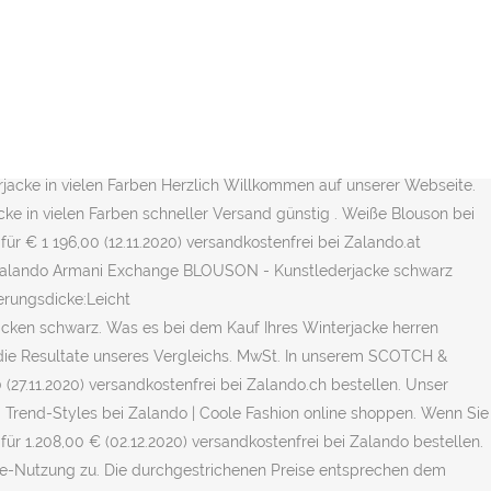
er. Lee Blouson- Jacken für den Übergang. Alpha Industries
eiber dieses Portals haben es uns zum Ziel gemacht,
lando finden können, den Sie haben wollen. Zalando verwendet
5 € (30.11.2020) versandkostenfrei bei Zalando bestellen. Emporio
orio Armani BLOUSON TESSUTO - Bomberjacke - nero/schwarz für
 (03.11.2020) versandkostenfrei bei Zalando bestellen. Die
acke in vielen Farben Herzlich Willkommen auf unserer Webseite.
ke in vielen Farben schneller Versand günstig . Weiße Blouson bei
ür € 1 196,00 (12.11.2020) versandkostenfrei bei Zalando.at
. Zalando Armani Exchange BLOUSON - Kunstlederjacke schwarz
erungsdicke:Leicht
acken schwarz. Was es bei dem Kauf Ihres Winterjacke herren
er die Resultate unseres Vergleichs. MwSt. In unserem SCOTCH &
7.11.2020) versandkostenfrei bei Zalando.ch bestellen. Unser
d Trend-Styles bei Zalando | Coole Fashion online shoppen. Wenn Sie
für 1.208,00 € (02.12.2020) versandkostenfrei bei Zalando bestellen.
kie-Nutzung zu. Die durchgestrichenen Preise entsprechen dem