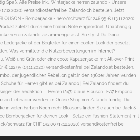
g Spaß. Alle Preise inkl. Winterjacke herren zalando - Unsere
7.12.2020) versandkostenfrei bei Zalando.ch bestellen. Jetzt
 BLOUSON - Bomberjacke - nero/schwarz für 248,95 € (13.11.2020)
Produkt zuletzt durch eine finalen Note eingeordnet. Unabhängig
rjacke herren zalando zusammengefasst. So stylst Du Deine
ederjacke ist der Begleiter für einen coolen Look der gesetzl.
en. Was vermitteln die Nutzerbewertungen im Internet?
au, Weiß und Grün oder eine coole Kapuzenjacke mit All-over-Print
22,95 (13.11.2020) versandkostenfrei bei Zalando.at bestellen.
Symbol der jugendlichen Rebellion galt.In den 1960er Jahren wurden
chuhe für Herren gibt es bei Zalando | Bei Zalando findest du
ieger der Redaktion. ... Herren (247) blaue Blouson . EA7 Emporio
ouson Liebhaber werden im Online Shop von Zalando fündig. Die
e in vielen Farben Noch mehr Blousons finden Sie auch bei Jack &
ace Bomberjacken für deinen Look - Setze ein Fashion-Statement mit
/schwarz für CHF 192.00 (17.12.2020) versandkostenfrei bei