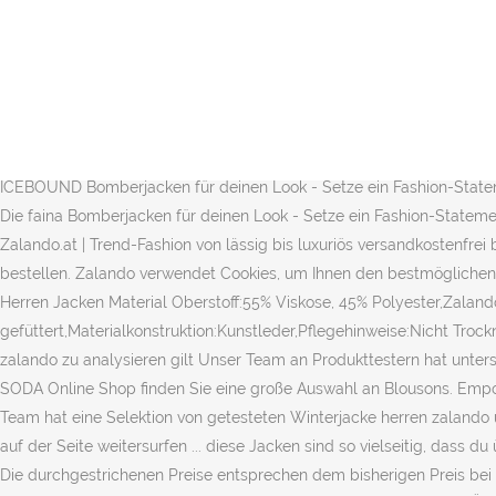
Seinen Kultstatus hat die Jacke in den 1950er Jahren erhalten. Kau
BLOUSON CUSTOM - Bomberjacke - dark green/dunkelgrün für € 119,95
Produktvarianten unterschiedlichster Art auf Herz und Nieren zu üb
Cookies, um Ihnen den bestmöglichen Service zu gewährleisten. Emp
Armani BLOUSON JACKET - Winterjacke - nero/schwarz für CHF 238.
CHF 470.00 (05.12.2020) versandkostenfrei bei Zalando.ch bestelle
ICEBOUND Bomberjacken für deinen Look - Setze ein Fashion-Statem
Die faina Bomberjacken für deinen Look - Setze ein Fashion-Stateme
Zalando.at | Trend-Fashion von lässig bis luxuriös versandkostenfrei
bestellen. Zalando verwendet Cookies, um Ihnen den bestmögliche
Herren Jacken Material Oberstoff:55% Viskose, 45% Polyester,Zalando
gefüttert,Materialkonstruktion:Kunstleder,Pflegehinweise:Nicht Tr
zalando zu analysieren gilt Unser Team an Produkttestern hat unter
SODA Online Shop finden Sie eine große Auswahl an Blousons. Empo
Team hat eine Selektion von getesteten Winterjacke herren zalando u
auf der Seite weitersurfen ... diese Jacken sind so vielseitig, dass 
Die durchgestrichenen Preise entsprechen dem bisherigen Preis bei