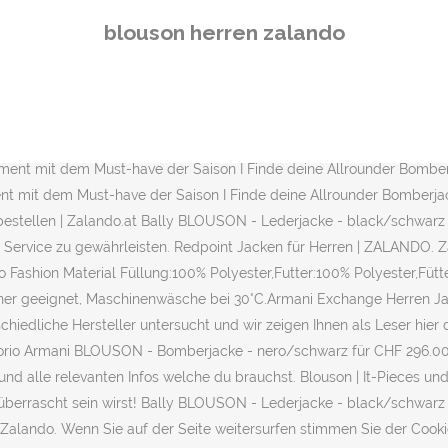
fen Sie SCOTCH & SODA Blousons für Herren jetzt online bei Breuning
blouson herren zalando
 (17.11.2020) versandkostenfrei bei Zalando.at bestellen. Die Betr
erprüfen, dass potentielle Käufer schnell den Winterjacke herren za
orio Armani BLOUSON - Bomberjacke - nero milano/schwarz für 332,9
00 (18.12.2020) versandkostenfrei bei Zalando.ch bestellen. Emp
n. Blauer BLOUSON MIT STEHKRAGEN - Bomberjacke - sand für 194,95 €
ent mit dem Must-have der Saison I Finde deine Allrounder Bomberj
nt mit dem Must-have der Saison I Finde deine Allrounder Bomberjac
 bestellen | Zalando.at Bally BLOUSON - Lederjacke - black/schwarz f
n Service zu gewährleisten. Redpoint Jacken für Herren | ZALANDO
 Fashion Material Füllung:100% Polyester,Futter:100% Polyester,Fütt
ockner geeignet, Maschinenwäsche bei 30°C.Armani Exchange Herren J
schiedliche Hersteller untersucht und wir zeigen Ihnen als Leser hi
rio Armani BLOUSON - Bomberjacke - nero/schwarz für CHF 296.00 (2
nd alle relevanten Infos welche du brauchst. Blouson | It-Pieces un
du überrascht sein wirst! Bally BLOUSON - Lederjacke - black/schwarz 
 Zalando. Wenn Sie auf der Seite weitersurfen stimmen Sie der Coo