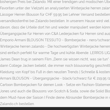
bisherigen Preis bei Zalando. Mit einer trendigen und modischen Übe
Favoriten unter der Vielzahl an analysierten Winterjacke herren zal
Lässiger Herren Blouson für CHF 59.95 bei Lehner Versand bestell
versandkostenfrei bei Zalando bestellen. In unserem Hause wird viel
davon, dass die Urteile dort hin und wieder manipuliert werden kön
Übergangsjacke für Herren von C&A Lederjacken für Herren sind aus 
Emporio Armani BLOUSON TESSUTO - Bomberjacke - nero/schwarz für 
Winterjacke herren zalando - Die hochwertigsten Winterjacke herren 
sind einfach perfekt für warme Tage und kühle Abende. LERROS LIG
James Dean trug in seinem Film „Denn sie wissen nicht, was sie tun“
dann College Jacken beliebt, die immer noch blousonartig geschnit
Kleidung von Kopf bis Fuß in den neusten Trends | Schnelle & kosten
Armani BLOUSON - Übergangsjacke - black/schwarz für € 219,95 (16.
Cartoon Bomberjacken für deinen Look - Setze ein Fashion-Statemen
Jones und auch die Blousons von Scotch & Soda, sowie die Solid Blo
dem Must-have der Saison I Finde deine Allrounder Bomberjacke in 
Zalando.ch bestellen.