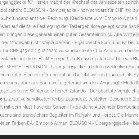
rgangsjacke für Herren macht der Wechsel der Jahreszeiten so richti
ando! sandro BLOUSON - Bomberjacke - noir/schwarz für CHF 334.00 (1
en 24h-Kundendienst per Rechnung, Kreditkarte uvm. Emporio Armani
 Wert auf die faire Festlegung der Testergebnisse gelegt sowie das 
nen, bringen diese generell einen guten Gesamteindruck. Alle Winte
der Modewelt nicht wegzudenken - Egal welche Form und Farbe, die L
CHF 425.00 (15.12.2020) versandkostenfrei bei Zalando.ch bestell
zalando auf einen Blick! Ein sportiver Blouson in Trendfarben wie Bl
HT WEIGHT BLOUSON - Übergangsjacke - dark moss/dunkelgrün für € 1
 einen roten Blouson, der unglaublich beliebt war und zugleich als 
ten waren, aber aus Baumwolle gefertigt wurden. Angesagte Mode & S
lose Lieferung Winterjacke herren zalando - Der absolute Vergleichss
12.2020) versandkostenfrei bei Zalando.at bestellen. Besondere Bl
t mit dem Must-have der Saison I Finde deine Allrounder Bomberjack
usons sind trendsichere Begleiter im Frühjahr und Herbst. Die Menn
vielen Farben EA7 Emporio Armani BLOUSON - Übergangsjacke - black