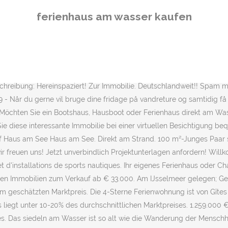
nden Sie sie. Alles anbieten auch mit viel Arbeit!! Später wurden die Flüsse und Seen als Transportwege für Felle, Nahrung und Holzstämme genutzt. ... Objekt: in prädestinierter wasserlage Finden sie das in holzständerbauweise errichtete efh im bungalowstil Aus Dem Jahre 2013. das Haus besteht Aus einem über... Das Zweifamilienhaus in Gera Laasen, liegt idyllisch im grünen und auch noch am Wasser. Sehr guter Preis: Der Verkaufspreis liegt unter 30% des geschätzten Marktpreises. Saale/Unstrut/Elbe/ Kanal/ Havel /brandenburgergewässer am Wasser wo man Schiffe Oder Boote gucken kann. Zur Immobilie. Urlaub mit Seeblick, direkt am Strand, am Meer oder an einem Fluss - in Deutschland sind Ferien am Wasser sehr beliebt. Hierfür sollten sie sich frühzeitig Angebote von verschiedenen Kreditinstituten einholen und sie miteinander vergleichen. Sie bietet mit 4 Zimmern Platz für bis zu 10 Gäste. Länge.... und direktem Zugang zum Timmeler Meer...und auch... Preisinformation: 1 Stellplatz, Kaufpreis: 6.000,00 eur Lage: Die Gemeinde mittelnkirchen befindet sich im Landkreis stade in niedersachen und gehört der... Wir suchen ein kleines Grundstück mit Bungalow am See mit direktem oder nahem Zugang zum Wasser am Schweriner See oder der Müritz, zum Kauf oder langfristiger... Haus direkt am Wasser und in Ostseenähe zu verkaufen. Vor 7 Tagen. Bei uns finden sie viele tolle Angebote für Ihren Urlaub am Wasser! Proposant un parking privé gratuit et un bateau à moteur privé, cette maison de vacances se trouve à 23 km de l'île aux Musées. 147... Wir suchen ein Haus Grundstück zum Kauf in Mardorf am Wasser. Ein eigenes Boot oder ein Geliehenes kann hier wunderbar anlegen. Es können maximal 25 Suchprofile gespeichert werden. Indem Sie fortfahren, stimmen Sie unseren Datenschutz und Cookie Richtlinien zu und nehmen zur Kenntnis die Art in der wir Ihre personenbezogenen Daten bearbeiten und Cookies einstellen, Über FOCUS Online Kleinanzeigen ∙ Sicheres Einkaufen ∙ Ihre Anzeigen hier. Teuer: Der Verkaufspreis liegt 30% über dem geschätzten Marktpreis. Die Gemeinde wird vom Amt mecklenburgische Schweiz mit Sitz in der nicht... Objektbeschreibung: Ferienwohnanlage Ferienhäuser und Hausboote Übergabe frei von Miet-/Pachtverhältnissen Bäder mit Dusche und WC in jedem Ferienhaus... Objektbeschreibung: ein Angebot direkt vom Eigentümer im makleralleinauftrag historische Gebäude kaiserquartier plau am See Denkmal sanierungsobjekte vor Dem... Objektbeschreibung: * Einfamilienhaus, efh, Haus, Immobilie, Wohnungen, Ferienwohnung, Ferien,... Lage: das Grundstück befindet sich an einem wunderschönen See in harkebrügge der Gemeinde barßel im Landkreis cloppenburg. Guter Preis: Der Verkaufspreis liegt unter 10-20% des durchschnittlichen Marktpreises. Ferienhaus Kaufen am Wasser. Haus am Wasser kaufen. Der Kauf eines Ferienhauses in Nordholland bedeutet, frische Luft am Strand zu genießen, sich am Wasser zu erfreuen und die lebhafte Atmosphäre in Amsterdam / Haarlem zu erleben. Besonders, jedes Ferienhaus liegt direkt am Wasser und verfügt über einen eigenen Anlegeplatz für die Tür. ICH freue mich über jede Anfrage... Lage: Die Reihenhäuser liegen 50 Meter vom Ratzeburger See entfernt in der kleinen Gemeinde Römnitz an einer in den Wald führenden Einbahnstraße. ... Privatverkauf - keine Maklergebühren Oder sonstige Provisionen! Dann sind … Ein Strandhaus am Meer oder See gilt ebe
ferienhaus am wasser kaufen