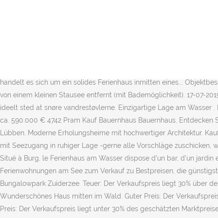
Der Garten liegt nur ca. Es handelt sich um eine idyllische... Wochenend/Ferienhaus, Baujahr: ca. Direkt an den schönen Garten schließt der eigene 10 m Bootsanleger und der Badesteg an. Siehe selbst! 440 m² Fläche. Immobilien zum Verkauf in Oberndorf am Neckar, 10 Zimmer Immobilien zum Verkauf in Osterode am Harz, Braunschweig, 1 Zimmer Immobilien zum Verkauf in Frankfurt am Main, 1 Zimmer Immobilien zum Verkauf in Gemünden am Main, Stadt, 1 Zimmer Immobilien zum Verkauf in Hattersheim am Main. Wir bieten hier eine schöne, gepflegte 3-Zimmer-Wohnung mit Blick zum ruhigen Innenhof in der Scharnhorststraße in Berlin-Mitte. Fairer Preis: Der Verkaufspreis unterscheidet sich +-10% vom geschätzten Marktpreis. Vous bénéficierez gratuitement d'une connexion Wi-Fi et d'un parking privé sur place. Ferienhäuser/ Ferienhaus in Niederlande: Breskens - !!! Auf Grundlage des Objekt-Exposees und den darin enthaltenen Bedingungen, kommt entweder durch das In Anspruch nehmen der... Objektbeschreibung: Wochenendhaus/umbautes Mobilheim, herrliches Grundstück, zusätzliche Hochebene mit Terrassenplatz gepflegt, herrliches Grundstück mit... Objektbeschreibung: Bei diesem Objekt handelt es sich um ein solides Ferienhaus inmitten eines... Objektbeschreibung: Hereinspaziert! Zur Immobilie. Deutschlandweit!! Spam melden. Es ist möglich an diese einzigartiger Lage ans Wasser. 50m von einem kleinen Stausee entfernt (mit Bademöglichkeit). 17-07-2019 - Når du gerne vil bruge dine fridage på vandreture og samtidig få så mange varierede naturoplevelser som muligt, er Vestsverige et ideelt sted at snøre vandrestøvlerne. Einzigartige Lage am Wasser . Möchten Sie ein Bootshaus, Hausboot oder Ferienhaus direkt am Wasser mieten oder kaufen? Dieses Mobilheim hat eine Grundfläche von ca. 590.000 € 4742 Pram Kauf Bauernhaus Bauernhaus. Entdecken Sie diese interessante Immobilie bei einer virtuellen Besichtigung bequem von zu Hause aus. L'hébergement se trouve à 26 km de Lübben. Moderne Erholungsheime mit hochwertiger Architektur. Kauf Haus am See Haus am See. Direkt am Strand. 100 m²-Junges Paar sucht Handwerksobjekt in der Nähe von Berlin an See, am liebsten mit Seezugang in ruhiger Lage -gerne alle Vorschläge zuschicken, wir freuen uns! Jetzt unverbindlich Projektunterlagen anfordern! Willkommen im Bungalowpark Zuiderzee im wasserreichen Medemblik. Situé à Burg, le Ferienhaus am Wasser dispose d'un bar, d'un jardin et d'installations de sports nautiques. Ihr eigenes Ferienhaus oder Chalet. Angeln ist hier kostenlos. Finde 67 Angebote für Ferienwohnungen am See zum Verkauf zu Bestpreisen, die günstigsten Immobilien zum Verkauf ab € 33.000. Am IJsselmeer gelegen; Geräumige und komplett ausgestattete Bungalows; Verkauf im Bungalowpark Zuiderzee. Teuer: Der Verkaufspreis liegt 30% über dem geschätzten Marktpreis. Die 4-Sterne Ferienwohnung ist von Gîtes de France mit dem 4 Ähren -Siegel zertifiziert worden. Ideal zu... Wunderschönes Haus mitten im Wald. Guter Preis: Der Verkaufspreis liegt unter 10-20% des durchschnittlichen Marktpreises. 1.259.000 € 4866 Unterach am Attersee 5 Zimmer. 134 m² Fläche. Sehr guter Preis: Der Verkaufspreis liegt unter 30% des geschätzten Marktpreises. Das siedeln am Wasser ist so alt wie die Wanderung der Menschheit. Bitte geben Sie eine gültige E-Mail-Adresse ein. Ob Sie Natur, Wasser, Kultur, Geschichte, große Städte oder Strände suchen, hier fi