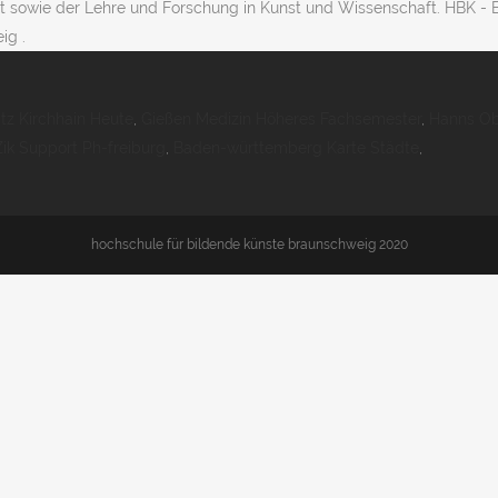
t sowie der Lehre und Forschung in Kunst und Wissenschaft. HBK - Bi
ig .
tz Kirchhain Heute
,
Gießen Medizin Höheres Fachsemester
,
Hanns Ob
Zik Support Ph-freiburg
,
Baden-württemberg Karte Städte
,
hochschule für bildende künste braunschweig 2020