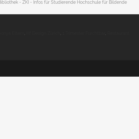
bliothek - ZKI - Infos für Studierende Hochschule für Bildende
onya Eltern
,
Hf Design Zürich
,
1 Trimester Furchtbar
,
Restaurant