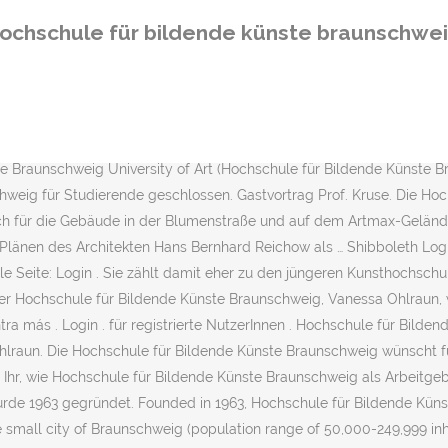
für Wissenschaft und Kultur erklärte sie ihren Rücktritt zum 31.12.20
ochschule für bildende künste braunschwe
Pavilion on the Expo 2000. Dezember 2020 bis (vorläufig) zum Montag
Braunschweig.Der Campus befindet sich am Johannes-Selenka-Platz
chschule für Bildende Künste Braunschweig - Conrad Veit, Stella Ohl
z (SBK). 27.10.2020 | Studium. Ihre Geschichte geht zurück auf da
 Merchandising ... Technische Universität Braunschweig Universitäts
e Braunschweig University of Art (Hochschule für Bildende Künste Br
eig für Studierende geschlossen. Gastvortrag Prof. Kruse. Die Hoch
h für die Gebäude in der Blumenstraße und auf dem Artmax-Gelände 
änen des Architekten Hans Bernhard Reichow als … Shibboleth Login 
elle Seite: Login . Sie zählt damit eher zu den jüngeren Kunsthochsc
der Hochschule für Bildende Künste Braunschweig, Vanessa Ohlraun,
a más . Login . für registrierte NutzerInnen . Hochschule für Bild
lraun. Die Hochschule für Bildende Künste Braunschweig wünscht für
hr, wie Hochschule für Bildende Künste Braunschweig als Arbeitge
rde 1963 gegründet. Founded in 1963, Hochschule für Bildende Künste
the small city of Braunschweig (population range of 50,000-249,999 in