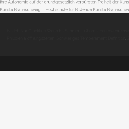
ihre Autonomie auf der grundgesetzlich verbürgten Freiheit der Kuns
Künste Braunschweig ... Hochschule für Bildende Künste Braunschwe
Bin Ich Nur Glücklich Wenn Es Schmerzt Chords
,
Feuerwehreinsa
Philoxenia öffnungszeiten
,
Schwieriges Temperament Definition
,