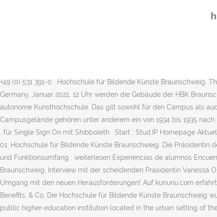
weiterlesen. In einem Schreiben an das Niedersächsische Ministerium 
h
Donnerstag, den 17. The library of the HBK, which was the Mexican 
(HBK Braunschweig) ist eine 1963 gegründete Kunsthochschule in 
ist. Die Absolvent*innen des Diplomstudiengangs Freie Kunst der Ho
Diplomstipendium 2020 der Stiftung Braunschweigischer Kulturbesit
Instituth. Stellen der TU Braunschweig Jobbörse des Career Service
+49 (0) 531 391-0 . Hochschule für Bildende Künste Braunschweig. Th
Germany. Januar 2021, 12 Uhr werden die Gebäude der HBK Braunschw
autonome Kunsthochschule. Das gilt sowohl für den Campus als auc
Campusgelände gehören unter anderem ein von 1934 bis 1935 nach Pl
. für Single Sign On mit Shibboleth . Start ; Stud.IP Homepage Aktu
01. Hochschule für Bildende Künste Braunschweig. Die Präsidentin 
und Funktionsumfang . weiterlesen Experiencias de alumnos Encuentr
Braunschweig. Interview mit der scheidenden Präsidentin Vanessa Oh
Umgang mit den neuen Herausforderungen! Auf kununu.com erfahrt I
Benefits, & Co. Die Hochschule für Bildende Künste Braunschweig wu
public higher-education institution located in the urban setting of 