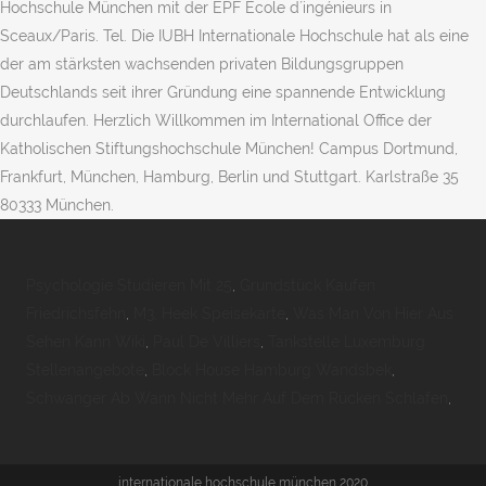
Hochschule München mit der EPF Ecole d´ingénieurs in
Sceaux/Paris. Tel. Die IUBH Internationale Hochschule hat als eine
der am stärksten wachsenden privaten Bildungsgruppen
Deutschlands seit ihrer Gründung eine spannende Entwicklung
durchlaufen. Herzlich Willkommen im International Office der
Katholischen Stiftungshochschule München! Campus Dortmund,
Frankfurt, München, Hamburg, Berlin und Stuttgart. Karlstraße 35
80333 München.
Psychologie Studieren Mit 25
,
Grundstück Kaufen
Friedrichsfehn
,
M3, Heek Speisekarte
,
Was Man Von Hier Aus
Sehen Kann Wiki
,
Paul De Villiers
,
Tankstelle Luxemburg
Stellenangebote
,
Block House Hamburg Wandsbek
,
Schwanger Ab Wann Nicht Mehr Auf Dem Rücken Schlafen
,
internationale hochschule münchen 2020