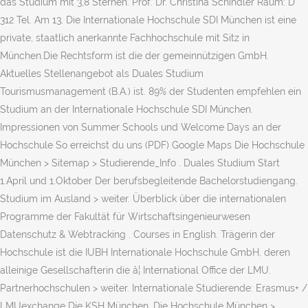
das Studium mit 3,8 Sternen. Prof. Dr. Christina Schindler Raum: D
312 Tel. Am 13. Die Internationale Hochschule SDI München ist eine
private, staatlich anerkannte Fachhochschule mit Sitz in
München.Die Rechtsform ist die der gemeinnützigen GmbH.
Aktuelles Stellenangebot als Duales Studium
Tourismusmanagement (B.A.) ist. 89% der Studenten empfehlen ein
Studium an der Internationale Hochschule SDI München.
Impressionen von Summer Schools und Welcome Days an der
Hochschule So erreichst du uns (PDF) Google Maps Die Hochschule
München > Sitemap > Studierende_Info . Duales Studium Start
1.April und 1.Oktober Der berufsbegleitende Bachelorstudiengang.
Studium im Ausland > weiter. Überblick über die internationalen
Programme der Fakultät für Wirtschaftsingenieurwesen
Datenschutz & Webtracking . Courses in English. Trägerin der
Hochschule ist die IUBH Internationale Hochschule GmbH, deren
alleinige Gesellschafterin die â¦ International Office der LMU.
Partnerhochschulen > weiter. Internationale Studierende: Erasmus+ /
LMUexchange Die KSH München. Die Hochschule München >