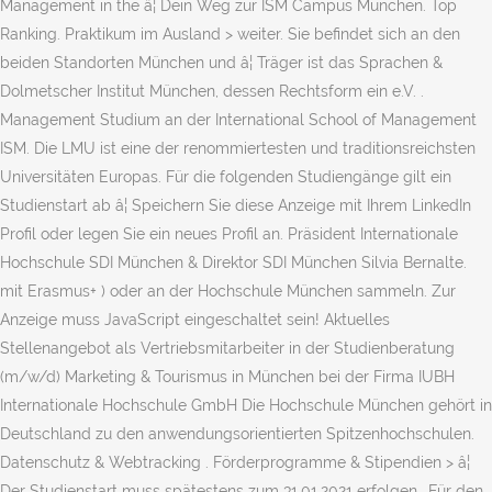
Management in the â¦ Dein Weg zur ISM Campus München. Top
Ranking. Praktikum im Ausland > weiter. Sie befindet sich an den
beiden Standorten München und â¦ Träger ist das Sprachen &
Dolmetscher Institut München, dessen Rechtsform ein e.V. .
Management Studium an der International School of Management
ISM. Die LMU ist eine der renommiertesten und traditionsreichsten
Universitäten Europas. Für die folgenden Studiengänge gilt ein
Studienstart ab â¦ Speichern Sie diese Anzeige mit Ihrem LinkedIn
Profil oder legen Sie ein neues Profil an. Präsident Internationale
Hochschule SDI München & Direktor SDI München Silvia Bernalte.
mit Erasmus+ ) oder an der Hochschule München sammeln. Zur
Anzeige muss JavaScript eingeschaltet sein! Aktuelles
Stellenangebot als Vertriebsmitarbeiter in der Studienberatung
(m/w/d) Marketing & Tourismus in München bei der Firma IUBH
Internationale Hochschule GmbH Die Hochschule München gehört in
Deutschland zu den anwendungsorientierten Spitzenhochschulen.
Datenschutz & Webtracking . Förderprogramme & Stipendien > â¦
Der Studienstart muss spätestens zum 31.01.2021 erfolgen.. Für den