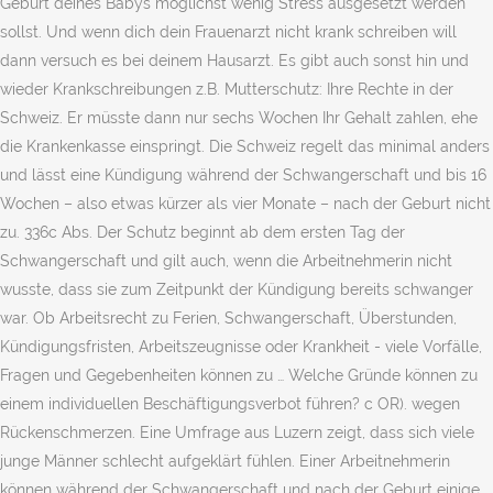
Geburt deines Babys möglichst wenig Stress ausgesetzt werden
sollst. Und wenn dich dein Frauenarzt nicht krank schreiben will
dann versuch es bei deinem Hausarzt. Es gibt auch sonst hin und
wieder Krankschreibungen z.B. Mutterschutz: Ihre Rechte in der
Schweiz. Er müsste dann nur sechs Wochen Ihr Gehalt zahlen, ehe
die Krankenkasse einspringt. Die Schweiz regelt das minimal anders
und lässt eine Kündigung während der Schwangerschaft und bis 16
Wochen – also etwas kürzer als vier Monate – nach der Geburt nicht
zu. 336c Abs. Der Schutz beginnt ab dem ersten Tag der
Schwangerschaft und gilt auch, wenn die Arbeitnehmerin nicht
wusste, dass sie zum Zeitpunkt der Kündigung bereits schwanger
war. Ob Arbeitsrecht zu Ferien, Schwangerschaft, Überstunden,
Kündigungsfristen, Arbeitszeugnisse oder Krankheit - viele Vorfälle,
Fragen und Gegebenheiten können zu … Welche Gründe können zu
einem individuellen Beschäftigungsverbot führen? c OR). wegen
Rückenschmerzen. Eine Umfrage aus Luzern zeigt, dass sich viele
junge Männer schlecht aufgeklärt fühlen. Einer Arbeitnehmerin
können während der Schwangerschaft und nach der Geburt einige