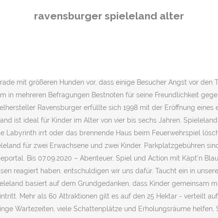
rden in täglichen Gesprächen vor Parköffnung aktuelle Themen besprochen. Wir behalten uns lediglich aufgrund von extremen Witterungslagen (z. Ab dem dritten Geburtstag wird daher der normale Kindereintrittspreis fällig. Beim Mitmach-Konzept des … deutlich darunter. Es gibt kleine Schließfächer, die ausreichend für Rucksäcke sind, mittlere Schließfächer, in welchen Koffer verstaut werden können und große Schließfächer, die für beispielsweise Gruppen oder Kinderwägen geeignet sind. Der Bodensee befindet sich in nur 13 km Entfernung. Lohnt sich ein Familienausflug ins Ravensburger Spieleland? Kinder in den ersten zwei Lebensjahren lieben es zum Beispiel, Dinge genau zu betrachten und zu untersuchen. Es ist ein wunderschöner Freizeitpark … Jetzt einen unserer 5 Ravensburger Gutscheine einlösen! Trotzdem können mehr als die Hälfte unserer Attraktionen in Begleitung der Eltern auch ohne Altersbeschränkung genutzt werden. Ravensburger Spieleland ist ein historischer Vergnügungspark. bietet Lerninhalte passend zum Spielmechanismus und ermöglicht sinnhaftes Lernen. Juni 2019. April 1998 von der Ravensburger AG eröffneter Freizeitpark zwischen Ravensburg und dem Bodensee.Der Park wurde wiederholt als familienfreundlichster Themenpark Deutschlands ausgezeichnet. Für ältere Kinder wird es ab einem Alter von acht Jahren wieder interessant, da sie dann alle Fahrgeschäfte alleine fahren dürfen. Ganz egal ob Schnuller, Kuscheltier oder Jacke, wir versuchen eure verlorenen Sachen so schnell wie möglich wiederzufinden. Wir bitten Sie, Ihre Hunde während eines Besuchs im Spieleland nicht unbeaufsichtigt im Auto zu lassen. Damit trägt das Unternehmen wesentlich zur Vereinbarkeit von Beruf und Familie bei und entlastet durch das Betreuungsangebot seine Mitarbeiter besonders in Zeiten, in denen Kindergärten und Schulen … Daher sind die meisten Attraktionen so ausgerichtet, dass sie von jüngeren und älteren Familienmitgliedern zugleich genutzt werden können. Trotzdem können mehr als die Hälfte unserer Attraktionen in Begleitung der Eltern auch ohne Altersbeschränkung genutzt werden. Alle unsere Mitarbeiter erhalten jede Saison aufs Neue ausführliche Schulungen für den Umgang mit Kindern und Familien. Das Ravensburger Spieleland in Liebenau bietet Spiel, Spaß und Action – und das nicht nur für Kinder. passt sich dem jeweiligen Entwicklungsstand des Kindes an. Begebt euch auf eine rasante Fahrt mit dem BRIO Wellenreiter, entdeckt den 30 Meter langen Tunnel mit vielen Lichteffekten in der BRIO Metro und baggert in unserer Baustelle um die Wette! Puzzles, Malen nach Zahlen, tiptoi® und mehr Entdecken Sie das komplette Sortiment mit allen Neuheiten sowie umfassendem Service im Ravensburger Online-Shop BRIO Wellenreiter. Öffnungszeiten, Kontaktinformationen und 17 bewertungen für Ravensburger Spieleland in Am Hangenwald 1 Liebenau, Meckenbeuren, Baden-Württemberg. Ein Ausflug direkt nach Ravensburg ins Ravensburger Museum lohnt sich auch. Adventskalender - Altmodisch oder eher modern? Das Mitmach-Konzept des Spielelands richtet sich an Familien mit Kindern zwischen 2 und 12 Jahren, bereits 3-Jährige können zusammen mit ihren Eltern über 40 Attraktionen nutzen. Ravensburger Spieleland Ravensburger Puzzle, Spiele und Bücher kennt doch fast jeder. Mitmachen - unter diesem Motto steht eigentlich das Ravensburger Spieleland. Vor allem im, Faszinierend ist, dass Kinder sich meist v
ravensburger spieleland alter