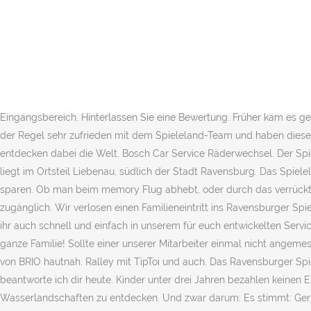
Für Nervenkitzel pur sorgt hier neben dem turboschnellen Fix & Foxi Raketenblitz auch die 400 Meter lange Wildwasserbahn Alpin – Rafting. B. Ravensburger Spieleland - Der Freizeitpark am Bodensee Abenteuer, Spiel und Action mit Käpt’n Blaubär, Maus & Co. Entdeckt über 70 Attraktionen in acht Themenwelten. Eine spannende Entdeckungsreise durch sieben Themenwelten mit über 50 Attraktionen. Es hat mehr als 70 Attraktionen und acht Themenwelten. The park was founded by the famous Ravensburger AG – manufacturer of parlour games, puzzles and various other products – between its headquarters in Ravensburg and nearby Lake Constance near Meckenbeuren. B. sehr starke Gewitter, Sturm, sehr starker Schneefall) eine Schließung des Parks vor. Vor über 20 Jahren kam dann die geniale Idee, Kinder die Ravensburger Spiele im Großformat erleben zu lasen. Action, Spiel und Spaß für die ganze Familie, dass ist der Freizeitpark Ravensburger Spieleland in Meckenbeuren in Baden-Württemberg.Was es dort zu entdecken gibt, für welches Alter der Park geeignet ist und welche Corona-Regeln dort herrschen, erfährst du hier. Das Spieleland verfügt über einige Schließfächer im Eingangsbereich. Hinterlassen Sie eine Bewertung. Früher kam es gerade mit größeren Hunden vor, dass einige Besucher Angst vor den Tieren hatten und es zu Zwischenfällen kam. Unsere Besucher sind in der Regel sehr zufrieden mit dem Spieleland-Team und haben diesem in mehreren Befragungen Bestnoten für seine Freundlichkeit gegeben. Für sie ist Spielen viel mehr als einfach nur Beschäftigung; sie entdecken dabei die Welt. Bosch Car Service Räderwechsel. Der Spielhersteller Ravensburger erfüllte sich 1998 mit der Eröffnung eines eigenen Freizeitparks einen Traum.. Der 25 Hektar große Erlebnispark liegt im Ortsteil Liebenau, südlich der Stadt Ravensburg. Das Spieleland ist ideal für Kinder im Alter von vier bis sechs Jahren. Spieleland besuchen und mit Gutscheinen und Coupons jede Menge Geld sparen. Ob man beim memory Flug abhebt, oder durch das verrückte Labyrinth irrt oder das brennende Haus beim Feuerwehrspiel löscht. Rund 80 % der Attraktionen im Spieleland sind auch Erwachsenen zugänglich. Wir verlosen einen Familieneintritt ins Ravensburger Spieleland für zwei Erwachsene und zwei Kinder. Parkplatzgebühren sind in fast allen Freizeitbetrieben üblich. Weitere Informationen findet ihr auch schnell und einfach in unserem für euch entwickelten Serviceportal. Bis 07.09.2020 – Abenteuer, Spiel und Action mit Käpt’n Blaubär, Maus & Co. – Das Ravensburger Spieleland begeistert die ganze Familie! Sollte einer unserer Mitarbeiter einmal nicht angemessen reagiert haben, entschuldigen wir uns dafür. Taucht ein in unseren neuesten Themenbereich BRIO World und erlebt die Spielwelten von BRIO hautnah. Ralley mit TipToi und auch. Das Ravensburger Spieleland basiert auf dem Grundgedanken, dass Kinder gemeinsam mit ihren Eltern Spaß haben. Diese und viele andere Fragen beantworte ich dir heute. Kinder unter drei Jahren bezahlen keinen Eintritt. Mehr als 60 Attraktionen gilt es auf den 25 Hektar - verteilt auf sieben Themenbereiche - zwischen Bäumen, Wiesen und Wasserlandschaften zu entdecken. Und zwar darum: Es stimmt: Geringe Wartezeiten, viele Schattenplätze und Erholungsräume helfen, Stress zu vermeiden. Hallo Baby! Dürfen wir dich besuchen kommen? Fahrgeschäfte, die erst ab einem vergleichsweise hohen Alter (z. Zudem we