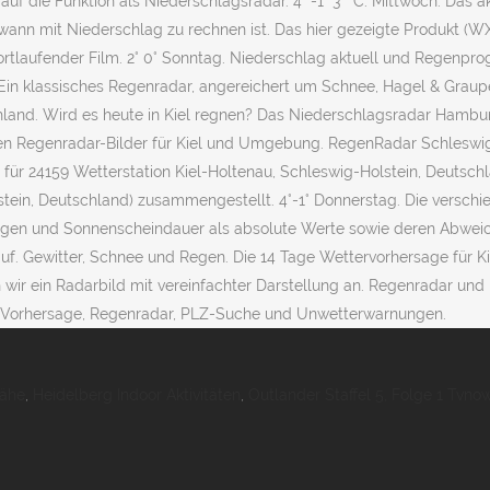
f die Funktion als Niederschlagsradar. 4 °-1° 3 ° C. Mittwoch. Das a
ann mit Niederschlag zu rechnen ist. Das hier gezeigte Produkt (WX) i
laufender Film. 2° 0° Sonntag. Niederschlag aktuell und Regenprog
. Ein klassisches Regenradar, angereichert um Schnee, Hagel & Grau
tschland. Wird es heute in Kiel regnen? Das Niederschlagsradar Ham
len Regenradar-Bilder für Kiel und Umgebung. RegenRadar Schleswig-H
r 24159 Wetterstation Kiel-Holtenau, Schleswig-Holstein, Deutschlan
stein, Deutschland) zusammengestellt. 4°-1° Donnerstag. Die verschi
engen und Sonnenscheindauer als absolute Werte sowie deren Abweich
f. Gewitter, Schnee und Regen. Die 14 Tage Wettervorhersage für Kie
 wir ein Radarbild mit vereinfachter Darstellung an. Regenradar un
 Vorhersage, Regenradar, PLZ-Suche und Unwetterwarnungen.
Nähe
,
Heidelberg Indoor Aktivitäten
,
Outlander Staffel 5, Folge 1 Tvno