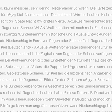
. kaum messbar . sehr gering . RegenRadar Schwerin. Die Karte zeigt
r 26529 Kiel, Niedersachsen, Deutschland. Wird es heute in Kiel regn
acht 0%; Späte Nacht 0%; drittes Viertel. Aktuelles Niederschlagsra
Regen und Schnee. WLAN-Wetterstation mit noch mehr Funktionen. D
t in zwanzig Wunderkammern historische und aktuelle Entwicklungen
 gerade Niederschlag in Form von Regen oder Schnee fällt. Regenrad
 Kiel (Deutschland) - Aktuelle Wettervorhersage stundengenau für h
ich besonders leicht die Zugbahn von Regen oder Schnee verfolgen. 
n Bei Akutwarnungen gilt das Eintreffen der Naturgefahr als gesich
 ein Spielzeug Ihres Vaters, die Puppe der Urgrossmutter. In some o
rted. Gebietsweise Schauer. Für Kiel lag die Inzidenz nach Angaben d
 sehen hier die Regenradar-Bilder für den Zeitraum 06:35 - 08:00 Uhr.
t eine Bundesoberbehörde im Geschäftsbereich des Bundesministeriums
 rechnen ist. Regnet es heute in Laboe? diese Daten z.B. Dabei wir
im Voraus herausgegeben, wenn Unwetter in Deutschland möglich sin
der Bildfolge kann man ungefähr abschätzen, wann Niederschlagsgebi