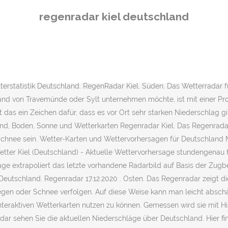
rs leicht die Zugbahn von Regen oder Schnee verfolgen. kräftig . J
regenradar kiel deutschland
ll Unwetterwarnungen für Kiel vorliegen, so bekommen Sie diese hier
 Die verschiedenen Farben kennzeichnen dabei die Intensität der Niede
g ; mäßiger Niederschlag; mäßiger bis starker Niederschlag; starke
01 Thüringen Werner über Krankenhäuser: "Erreichen Grenzen" Das Reg
lin, Brandenburg und Mecklenburg-Vorpommern. Das Niederschlagsrad
rstatistik Deutschland. RegenRadar Kiel. Süden. Das Wetterradar fü
nd von Travemünde oder Sylt unternehmen möchte, ist mit einer Pro
 das ein Zeichen dafür, dass es vor Ort sehr starken Niederschlag gib
ind, Boden, Sonne und Wetterkarten Regenradar Kiel. Das Regenrad
chnee sein. Wetter-Karten und Wettervorhersagen für Deutschland Me
etter Kiel (Deutschland) - Aktuelle Wettervorhersage stundengenau f
ge extrapoliert das letzte vorhandene Radarbild auf Basis der Zugb
 Deutschland. Regenradar 17.12.2020 . Osten. Das Regenradar zeigt di
gen oder Schnee verfolgen. Auf diese Weise kann man leicht abschä
nteraktiven Wetterkarten nutzen zu können. Gemessen wird sie mit H
r sehen Sie die aktuellen Niederschläge über Deutschland. Hier fin