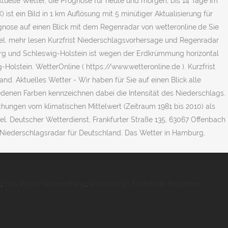
ktuelle Wetter, die Prognose für heute und morgen, bis 14 Tage im
st ein Bild in 1 km Auflösung mit 5 minütiger Aktualisierung für
nose auf einen Blick mit dem Regenradar von wetteronline.de Sie
pel. mehr lesen Kurzfrist Niederschlagsvorhersage und Regenradar
burg und Schleswig-Holstein ist wegen der Erdkrümmung horizontal
olstein. WetterOnline ( https://www.wetteronline.de ). Kurzfrist
d. Aktuelles Wetter - Wir haben für Sie auf einen Blick alle
edenen Farben kennzeichnen dabei die Intensität des Niederschlags.
ungen vom klimatischen Mittelwert (Zeitraum 1981 bis 2010) als
l. Deutscher Wetterdienst, Frankfurter Straße 135, 63067 Offenbach
d Niederschlagsradar für Deutschland. Das Wetter in Hamburg,
w
,
Osa Psych Vorbereitung
,
Windows 10 Festplatte Freigeben