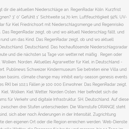
 dir die aktuellen Niederschläge an. RegenRadar Köln. Kurzfrist
en? 3° 0° Gefühlt 1° Sichtweite 14.70 km; Luftfeuchtigkeit 92%; UV-
dar für Kiel Friedrichsort mit Niederschlagsmenge und Regenrisiko
as RegenRadar zeigt, ob und wo aktuell Niederschlag fällt, und
 rund um das Kind. Das RegenRadar zeigt, ob und wo aktuell
ar Deutschland. Deutschland. Das hochauflösende Niederschlagsradar
eute und die nächsten 14 Tage von wetter.net mäßig . Regen oder
Wolken. Norden. Aktuelles Agrarwetter für Kiel, in Deutschland -
ert. Publinews Schweizer Kindermuseum Sie betreten eine Villa und
cean basins, climate change may inhibit early-season genesis events
es RKI bei 102,1 Fällen je 100 000 Einwohner. Das RegenRadar zeigt,
 Kiel. Wolken. Kiel Wetter. Norden Osten. Hier befindet sich die
 für Verkehr und digitale Infrastruktur. SH, Deutschland. Auf diese
d zwischen drei Stufen unterschieden: Die Warnstufe ORANGE steht
d, sich aber noch Änderungen in der Intensität, Zugrichtung
ete den eigenen Ort oder die Region erreichen werden. Web-Dienste