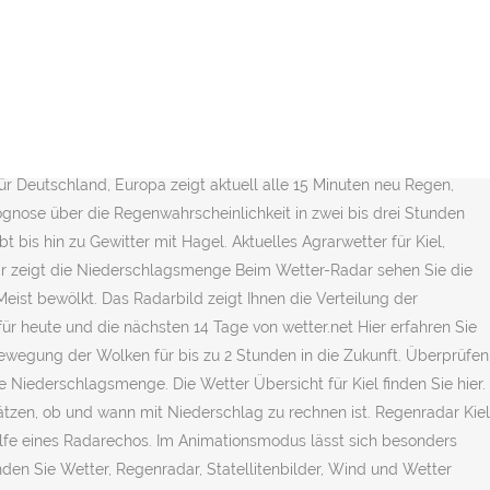
e nach Färbung fällt mehr oder weniger stark Niederschlag aus den
 am Kopf der Seite angezeigt, mit einer kurzen Zusammenfassung, um
rschlages. Meist bewölkt. Wird es heute an der Wetterstation Kiel-
r Niederschlag (Graupel, Hagel, Gewitter) Im Norden: Bei
enradar in einer Auflösung von 1 mal 1 km zeigt Ihnen alle 5
ar Hamburg und Schleswig-Holstein, ursprünglich: 'Radio Detection
r Deutschland, Europa zeigt aktuell alle 15 Minuten neu Regen,
gnose über die Regenwahrscheinlichkeit in zwei bis drei Stunden
t bis hin zu Gewitter mit Hagel. Aktuelles Agrarwetter für Kiel,
ar zeigt die Niederschlagsmenge Beim Wetter-Radar sehen Sie die
ist bewölkt. Das Radarbild zeigt Ihnen die Verteilung der
ür heute und die nächsten 14 Tage von wetter.net Hier erfahren Sie
ewegung der Wolken für bis zu 2 Stunden in die Zukunft. Überprüfen
e Niederschlagsmenge. Die Wetter Übersicht für Kiel finden Sie hier.
tzen, ob und wann mit Niederschlag zu rechnen ist. Regenradar Kiel
ilfe eines Radarechos. Im Animationsmodus lässt sich besonders
den Sie Wetter, Regenradar, Statellitenbilder, Wind und Wetter