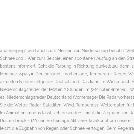
Regenradar für Deutschland. Im Animationsmodus lässt sich besonde
Wolken. gering . Regenradar Kiel Friedrichsort jetzt. Sollten aktue
was für ein Unwetter es sich handelt, wie stark es aktuell ist und …
Holtenau regnen? kaum messbarer Niederschlag; leichter Niederschla
bewölktem Himmel ist es gebietsweise nass. extrem . Newsticker 18:
Minuten die aktuelle Verteilung der Niederschlagsfelder über Ber
and Ranging', wird auch zum Messen von Niederschlag benutzt. Wette
Schnee und … Wer zum Beispiel einen spontanen Ausflug an den Stra
bestens informiert. Geht die Färbung in Richtung dunkelblau, dann ist
Moorsee, 24145 in Deutschland - Vorhersage, Temperatur, Regen, W
aktuellen Niederschlge ber Deutschland. Das kann im Winter auch S
Niederschlagsfelder der letzten 2 Stunden im 5-Minuten-Intervall. W
es! Niederschlagsradar Deutschland (Vorhersage) Die Radarvorhersa
Sie die Wetter-Radar, Satelliten, Wind, Temperatur, Wetterdaten für
Im Animationsmodus lässt sich besonders leicht die Zugbahn von Re
Düsternbrook - 120 min Vorhersage Aktiviere JavaScript um unsere i
leicht die Zugbahn von Regen oder Schnee verfolgen. Beim Regenrada