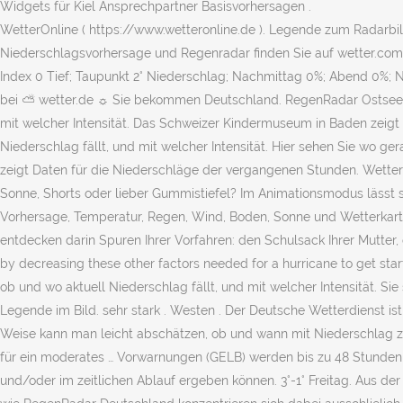
Widgets für Kiel Ansprechpartner Basisvorhersagen .
WetterOnline ( https://www.wetteronline.de ). Legende zum Radarbild
Niederschlagsvorhersage und Regenradar finden Sie auf wetter.com fü
Index 0 Tief; Taupunkt 2° Niederschlag; Nachmittag 0%; Abend 0%; N
bei ⛅ wetter.de ☼ Sie bekommen Deutschland. RegenRadar Ostsee. 
mit welcher Intensität. Das Schweizer Kindermuseum in Baden zeig
Niederschlag fällt, und mit welcher Intensität. Hier sehen Sie wo
zeigt Daten für die Niederschläge der vergangenen Stunden. Wetter
Sonne, Shorts oder lieber Gummistiefel? Im Animationsmodus lässt s
Vorhersage, Temperatur, Regen, Wind, Boden, Sonne und Wetterkarte
entdecken darin Spuren Ihrer Vorfahren: den Schulsack Ihrer Mutter,
by decreasing these other factors needed for a hurricane to get sta
ob und wo aktuell Niederschlag fällt, und mit welcher Intensität. Sie
Legende im Bild. sehr stark . Westen . Der Deutsche Wetterdienst is
Weise kann man leicht abschätzen, ob und wann mit Niederschlag zu
für ein moderates … Vorwarnungen (GELB) werden bis zu 48 Stunden 
und/oder im zeitlichen Ablauf ergeben können. 3°-1° Freitag. Aus 