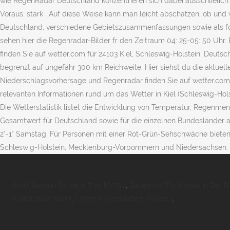
wie RegenRadar Deutschland konzentrieren sich dabei ausschlielich au
Voraus. stark . Auf diese Weise kann man leicht abschätzen, ob und w
Deutschland, verschiedene Gebietszusammenfassungen sowie als fort
sehen hier die Regenradar-Bilder fr den Zeitraum 04: 25-05: 50 Uhr
finden Sie auf wetter.com für 24103 Kiel, Schleswig-Holstein, Deu
begrenzt auf ungefähr 300 km Reichweite. Hier siehst du die aktuel
Niederschlagsvorhersage und Regenradar finden Sie auf wetter.com fü
relevanten Informationen rund um das Wetter in Kiel (Schleswig-Hol
Die Wetterstatistik listet die Entwicklung von Temperatur, Regenm
Gesamtwert für Deutschland sowie für die einzelnen Bundesländer au
2°-1° Samstag. Für Personen mit einer Rot-Grün-Sehschwäche bieten
Schleswig-Holstein, Mecklenburg-Vorpommern und Niedersachsen:
Amd Radeon Rx Vega 7 Vs Mx350
,
Bauernhof Für Kinder In Der 
Funktioniert Nicht
,
Latein Klassenarbeit Klasse 7
,