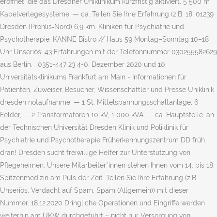
eröffnet, die das Dresdner Uniklinikum kurzfristig aktiviert. 5 500 m
Kabelverlegesysteme, — ca. Teilen Sie Ihre Erfahrung (z.B. 18, 01239
Dresden (Prohlis‑Nord) 6,9 km. Kliniken für Psychiatrie und
Psychotherapie. KANNE Bistro // Haus 59 Montag–Sonntag 10–18
Uhr Unseriös: 43 Erfahrungen mit der Telefonnummer 030255582629
aus Berlin. : 0351-447 23 4-0. Dezember 2020 und 10.
Universitätsklinikums Frankfurt am Main - Informationen für
Patienten, Zuweiser, Besucher, Wissenschaftler und Presse Uniklinik
dresden notaufnahme. — 1 St. Mittelspannungsschaltanlage, 6
Felder, — 2 Transformatoren 10 kV, 1 000 kVA, — ca. Hauptstelle. an
der Technischen Universität Dresden Klinik und Poliklinik für
Psychiatrie und Psychotherapie Früherkennungszentrum DD früh
dran! Dresden sucht freiwillige Helfer zur Unterstützung von
Pflegeheimen. Unsere Mitarbeiter*innen stehen Ihnen vom 14. bis 18.
Spitzenmedizin am Puls der Zeit. Teilen Sie Ihre Erfahrung (z.B.
Unseriös, Verdacht auf Spam, Spam (Allgemein)) mit dieser
Nummer. 18.12.2020 Dringliche Operationen und Eingriffe werden
weiterhin am UKW durchgeführt – nicht nur Versorgung von