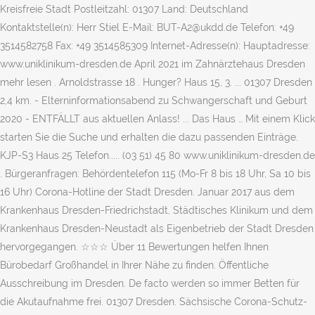
Kreisfreie Stadt Postleitzahl: 01307 Land: Deutschland
Kontaktstelle(n): Herr Stiel E-Mail: BUT-A2@ukdd.de Telefon: +49
3514582758 Fax: +49 3514585309 Internet-Adresse(n): Hauptadresse:
www.uniklinikum-dresden.de April 2021 im Zahnärztehaus Dresden
mehr lesen . Arnoldstrasse 18 . Hunger? Haus 15, 3. ... 01307 Dresden
2,4 km. - Elterninformationsabend zu Schwangerschaft und Geburt
2020 - ENTFÄLLT aus aktuellen Anlass! ... Das Haus … Mit einem Klick
starten Sie die Suche und erhalten die dazu passenden Einträge.
KJP-S3 Haus 25 Telefon..... (03 51) 45 80 www.uniklinikum-dresden.de
. Bürgeranfragen: Behördentelefon 115 (Mo-Fr 8 bis 18 Uhr, Sa 10 bis
16 Uhr) Corona-Hotline der Stadt Dresden. Januar 2017 aus dem
Krankenhaus Dresden-Friedrichstadt, Städtisches Klinikum und dem
Krankenhaus Dresden-Neustadt als Eigenbetrieb der Stadt Dresden
hervorgegangen. ☆☆☆ Über 11 Bewertungen helfen Ihnen
Bürobedarf Großhandel in Ihrer Nähe zu finden. Öffentliche
Ausschreibung im Dresden. De facto werden so immer Betten für
die Akutaufnahme frei. 01307 Dresden. Sächsische Corona-Schutz-