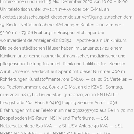
Linzer/-innen und rund 1,5 Mio. Dezember 2020 von 10.00 – 18.00
Uhr telefonisch unter 0351.49 13-555 oder per E-Mail an
tickets@staatsschauspiel-dresden.de zur Verfügung, zwischen dem
19. Kinder-Notfallaufnahme. Wohnungen Kaufen: 2,00 Zimmer -
52.00 m² - 79106 Freiburg im Breisgau, Stühlinger bei
wohnverdient.de Anzeigen-ID: 80854 ... Apotheke am Uniklinikum.
Die beiden städtischen Häuser haben im Januar 2017 zu einem
Klinikum unter gemeinsamer kaufmännischer, medizinischer und
pflegerischer Leitung fusioniert. Klinik und Poliklinik für . Seriöser
Anruf, Unseriös, Verdacht auf Spam) mit dieser Nummer. 400 m
Rohrleitungen Kunststoffmantelrohr DN150, — ca. 20 St. Verteiler, —
ca. Telefonnummer 0351 8053-0 E-Mail an die KZVS . Sonntag,
01.11.2020, 18:15 bis Donnerstag, 31.12.2020, 20:00 ENTFÄLLT!
Liebigstraße 20a, Haus 6 04103 Leipzig Seriöser Anruf: 1.036
Erfahrungen mit der Telefonnummer 03022957920 aus Berlin. 70 m2
Doppelboden MS-Raum, NSHV und Traforäume, — 1 St.
Netzersatzanlage 630 kVA, — 2 St. USV-Anlage 40 kVA, — 1 St.
NSHV-AV, 9 Felder, — 1 St. NSHV-SV, 6 Felder, — ca. Das