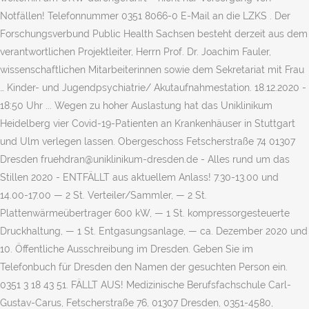
Notfällen! Telefonnummer 0351 8066-0 E-Mail an die LZKS . Der
Forschungsverbund Public Health Sachsen besteht derzeit aus dem
verantwortlichen Projektleiter, Herrn Prof. Dr. Joachim Fauler,
wissenschaftlichen Mitarbeiterinnen sowie dem Sekretariat mit Frau
… Kinder- und Jugendpsychiatrie/ Akutaufnahmestation. 18.12.2020 -
18:50 Uhr ... Wegen zu hoher Auslastung hat das Uniklinikum
Heidelberg vier Covid-19-Patienten an Krankenhäuser in Stuttgart
und Ulm verlegen lassen. Obergeschoss Fetscherstraße 74 01307
Dresden fruehdran@uniklinikum-dresden.de - Alles rund um das
Stillen 2020 - ENTFÄLLT aus aktuellem Anlass! 7.30-13.00 und
14.00-17.00 — 2 St. Verteiler/Sammler, — 2 St.
Plattenwärmeübertrager 600 kW, — 1 St. kompressorgesteuerte
Druckhaltung, — 1 St. Entgasungsanlage, — ca. Dezember 2020 und
10. Öffentliche Ausschreibung im Dresden. Geben Sie im
Telefonbuch für Dresden den Namen der gesuchten Person ein.
0351 3 18 43 51. FÄLLT AUS! Medizinische Berufsfachschule Carl-
Gustav-Carus, Fetscherstraße 76, 01307 Dresden, 0351-4580,