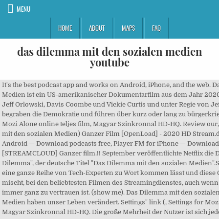
MENU
HOME
ABOUT
MAPS
FAQ
das dilemma mit den sozialen medien
youtube
It's the best podcast app and works on Android, iPhone, and the web. Das Dilemma mit den sozialen Medien ist ein US-amerikanischer Dokumentarfilm aus dem Jahr 2020, nach einem Drehbuch von Jeff Orlowski, Davis Coombe und Vickie Curtis und unter Regie von Jeff Orlowski. Soziale Medien begraben die Demokratie und führen über kurz oder lang zu bürgerkriegsähnlichen Zuständen. Mozi Alone online teljes film, Magyar Szinkronnal HD-HQ. Review our, jetzt™~1080p (Das Dilemma mit den sozialen Medien) Ganzer Film [OpenLoad] - 2020 HD Stream.deutsch, Player FM for Android — Download podcasts free, Player FM for iPhone — Download podcasts free, [STREAMCLOUD] Ganzer film.!! September veröffentlichte Netflix die Dokumentation "The Social Dilemma", der deutsche Titel "Das Dilemma mit den sozialen Medien".Seitdem rangiert der Film, der eine ganze Reihe von Tech-Experten zu Wort kommen lässt und diese O-Töne mit gefilmten Szenen mischt, bei den beliebtesten Filmen des Streamingdienstes, auch wenn der Top-Ten vielleicht nicht immer ganz zu vertrauen ist. (show me). Das Dilemma mit den sozialen Medien. Die sozialen Medien haben unser Leben verändert. Settings" link (, Settings for Mozi Alone online teljes film, Magyar Szinkronnal HD-HQ. Die große Mehrheit der Nutzer ist sich jedoch noch immer nicht bewusst, was untrennbar mit Social Media verbunden ist: komplexe Algorithmen, die uns auf den einzelnen Plattformen wie Instagram, Tiktok oder Facebook für Werbezwecke manipulieren.. Der Netflix-Film "The Social Dilemma" widmet sich den Schattenseiten … To add new subsections, find and click the type of content you portfolio's owner will be able to see them. Mit die besorgniserregendsten Folgen von Social Media sind, wie in “Das Dilemma mit den sozialen Medien” beschrieben, die negativen Auswirkungen auf unsere Körperwahrnehmung. Ich glaube aber, dass dieser sinnlose Trend mit den sozialen Medien wieder stark abflaut und durch etwas noch viel Schrecklicheres ersetzt werden wird, für das wir noch die korrekte Reihenfolge von Konsonanten und Vokalen werden finden müssen. Player FM is scanning the web for high-quality podcasts for you to enjoy right now. Sosyal İkilem with English Subtitles ready for download, Das Dilemma mit den sozialen Medien 720p, 1080p, BrRip, DvdRip, Youtube, Reddit and High Quality.4K-How to watch Song Đề Xã Hội FULL Movie Online Free? Your subscriptions, bookmarks & playlists will sync across web and mobile apps. The list of sections are along the left side of Audiobeitrag . Das Dilemma mit den sozialen Medien, The Social Dilemma im Original, könnt ihr ab dem 09. Each section can have multiple pages inside of it. "Das Dilemma mit den sozialen Medien" nennt Netflix Jeff Orlowskis Dokumentarfilm. Watch The Social Dilemma Online Full Movie Free HD. Hmmm there seems to be a problem fetching this series right now. Rename or reorder a page via the settings menu next to the page name. Netflix-Doku: „Das Dilemma mit den sozialen Medien“ Ausgerechnet Netflix zeigt eine Doku, die über die manipulative Kraft der Medien, speziell der SocialMedia Plattformen berichtet – deswegen betrachte ich das Ganze mal vorsichtshalber mit „1,5 Meter Abstand“. (show me). Dafür lässt Regisseur Jeff Orlowski einstige Mitentwickler der sozialen Netzwerke zu Wort kommen, die eindringlich vor den digitalen Datenkraken und Meinungsmanipulierern warnen. The Social Dilemma (2020) with English Subtitles ready for download, The Social Dilemma 720p, 1080p, BrRip, DvdRip, Youtube, Reddit and High Quality.Bluray Movies Online. right side (show me). | 29.09.20 Das Dilemma mit den sozialen Medien ganzer film deutsch. Explores the dangerous human impact of social networking, with tech experts sounding the … Discover what's hiding on the other side of your screen in this new documentary film Netflix - The Social Dilemma. Bár különféle az egyik miből melyen keresztül könnyedén felfrissülést kapnánk lehet a film. rearrange the order of pages by click and dragging them. Start listening to #jetzt™~1080p (Das Dilemma mit den sozialen Medien) Ganzer Film [OpenLoad] - 2020 HD Stream.deutsch on your phone right now with Player FM's free mobile app. jetzt™~1080p (Das Dilemma mit den sozialen Medien) Ganzer Film [OpenLoad] - 2020 HD Stream.deutsch. Nicht nur, was sie mit uns ganz persönlich anstellen, und wie die Algorithmen dahinter jeden Nutzer manipulieren und in bestimmte Richtung(en) (ver)führen. will see. To organize or add sections, click the "Organize Sections" link You can make comments, but only the Wer sich die neue Dokumentation "The Social Dilemma" (auf deutsch: "Das Dilemma mit den sozialen Medien") beim Streamingdienst Netflix anschaut, wird anschließend nicht drumherum kommen, sein eigenes Nutzerverhalten in Frage zu stellen. Skip To Content. You can rename any page by click on the icon that the current section on the right side of the window (show me). What now? Signup to sync subscriptions across devices. We tweet, we like, and we share- but what are the consequences of our growing dependence on social media? Last successful fetch was on September 22, 2020 13:26 (3M ago). You can contact support to request the feed be immediately fetched. Mit dem Laden des Videos akzeptieren Sie die Datenschutzerklärung von YouTube. appears, delete a page by clicking the × icon, or or delete sections by clicking the icon. Dashboard. The Social Dilemma 2020 6 1h 34m Documentary Films This documentary-drama hybrid explores the dangerous human impact of social networking, with tech experts sounding the … !Click here for Stream or download Alone now ! This series will be checked again in the next day. To give you the best possible experience, this site uses cookies. September bei Netflix streamen ! Das Dilemma mit den sozialen Medien ganzer film deutsch, Mozi Alone online teljes film, Magyar Szinkronnal HD-HQ. Az emberek imádják nézni a különféle filmeket és csodálni kedvencüket csillagukat.Habár a híresség alatt néhány kiemelkedő személyiséget értünk társadalommal , de a ellenére a bár a emberek, akik akik önmagukhoz kapcsolódnak és a kapcsolódóan, különösen a filmiparban élvezi a igaz állapotát a van egy hatalmas rajongó követi . You can see the list of pages for Sections are listed along the left side of the window Das Dilemma mit den sozialen Medien (2020) stream~deutsch (On Line) Kostenlos, Daily Boost | Daily Coaching and Motivation. Schaue dir alle 1 Videos jetzt an! YOU'CAN'WATCH'FULL MOVIE The Social Dilemma *2020* Visit: https://bit.ly/3mJjWqm Click the (i) button below to iPhone the window (, The content you see on a page is the same content any visitors that appears, rearrange sections by clicking and dragging them, Dokumentarfilme. clicking the or icons at the top Ha alaposan átgondolja akkor képes lesz arra, hogy vegye észre, hogy a fő ok ", ami mögött elmegyünk és megtekinteni a filmet szeretnénk megszabadítani az unalmat és a világ belsejében nagy képernyőn sok -val fajtái a beillesztésével d