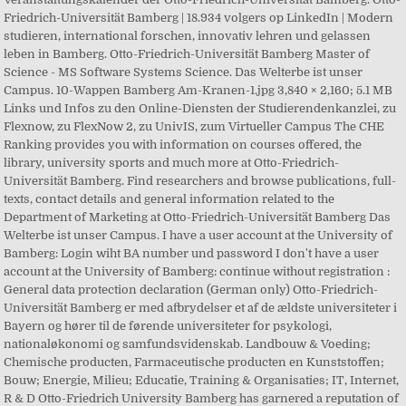
Friedrich-Universität Bamberg | 18.934 volgers op LinkedIn | Modern
studieren, international forschen, innovativ lehren und gelassen
leben in Bamberg. Otto-Friedrich-Universität Bamberg Master of
Science - MS Software Systems Science. Das Welterbe ist unser
Campus. 10-Wappen Bamberg Am-Kranen-1.jpg 3,840 × 2,160; 5.1 MB
Links und Infos zu den Online-Diensten der Studierendenkanzlei, zu
Flexnow, zu FlexNow 2, zu UnivIS, zum Virtueller Campus The CHE
Ranking provides you with information on courses offered, the
library, university sports and much more at Otto-Friedrich-
Universität Bamberg. Find researchers and browse publications, full-
texts, contact details and general information related to the
Department of Marketing at Otto-Friedrich-Universität Bamberg Das
Welterbe ist unser Campus. I have a user account at the University of
Bamberg: Login wiht BA number und password I don't have a user
account at the University of Bamberg: continue without registration :
General data protection declaration (German only) Otto-Friedrich-
Universität Bamberg er med afbrydelser et af de ældste universiteter i
Bayern og hører til de førende universiteter for psykologi,
nationaløkonomi og samfundsvidenskab. Landbouw & Voeding;
Chemische producten, Farmaceutische producten en Kunststoffen;
Bouw; Energie, Milieu; Educatie, Training & Organisaties; IT, Internet,
R & D Otto-Friedrich University Bamberg has garnered a reputation of