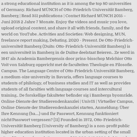
a strong educational institution as it is among the top 80 universities
of Germany. Richard MÜNCH of Otto-Friedrich-Universität Bamberg,
Bamberg | Read 351 publications | Contact Richard MÜNCH 2015 –
Juni 2018 2 Jahre 7 Monate. Enjoy the videos and music you love,
upload original content, and share it all with friends, family, and the
world on YouTube. Activities and Societies: Web designing, MUN,
freelance report making, Debating. 2020 - Present. De Otto-Friedrich-
universiteit Bamberg (Duits: Otto-Friedrich-Universität Bamberg) is
een universiteit in Bamberg in de Duitse deelstaat Beieren.. Ze werd in
1647 als Academia Bambergensis door prins-bisschop Melchior Otto
Voit von Salzburg opgericht met de faculteiten Theologie en Filosofie.
Campus. The Language Centre of Otto-Friedrich-Universität Bamberg,
a medium-size university in Bavaria, offers language courses to
students of philology, of business studies and IT as well as provides
students of all faculties with language courses and intercultural
training.. De forskellige fakulteter befinder sig i Bambergs byområde.
Online-Dienste der Studierendenkanzlei | UnivIS | Virtueller Campus,
Online-Dienste der Studierendenkanzlei starten, Anmeldung: Über
Ihre Kennung (ba....) und Ihr Passwort, Kennung funktioniert
nicht/Passwort vergessen? [11] Founded in 1972, Otto-Friedrich-
Universität Bamberg (University of Bamberg) is a non-profit public
higher-education institution located in the urban setting of the small