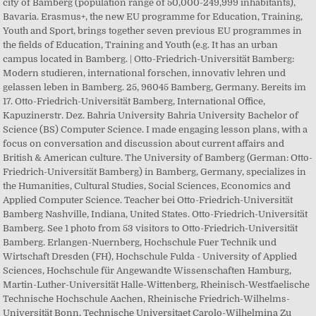
city of Bamberg (population range of 50,000-249,999 inhabitants),
Bavaria. Erasmus+, the new EU programme for Education, Training,
Youth and Sport, brings together seven previous EU programmes in
the fields of Education, Training and Youth (e.g. It has an urban
campus located in Bamberg. | Otto-Friedrich-Universität Bamberg:
Modern studieren, international forschen, innovativ lehren und
gelassen leben in Bamberg. 25, 96045 Bamberg, Germany. Bereits im
17. Otto-Friedrich-Universität Bamberg, International Office,
Kapuzinerstr. Dez. Bahria University Bahria University Bachelor of
Science (BS) Computer Science. I made engaging lesson plans, with a
focus on conversation and discussion about current affairs and
British & American culture. The University of Bamberg (German: Otto-
Friedrich-Universität Bamberg) in Bamberg, Germany, specializes in
the Humanities, Cultural Studies, Social Sciences, Economics and
Applied Computer Science. Teacher bei Otto-Friedrich-Universität
Bamberg Nashville, Indiana, United States. Otto-Friedrich-Universität
Bamberg. See 1 photo from 53 visitors to Otto-Friedrich-Universität
Bamberg. Erlangen-Nuernberg, Hochschule Fuer Technik und
Wirtschaft Dresden (FH), Hochschule Fulda - University of Applied
Sciences, Hochschule für Angewandte Wissenschaften Hamburg,
Martin-Luther-Universität Halle-Wittenberg, Rheinisch-Westfaelische
Technische Hochschule Aachen, Rheinische Friedrich-Wilhelms-
Universität Bonn, Technische Universitaet Carolo-Wilhelmina Zu