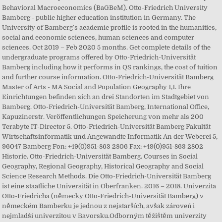
Behavioral Macroeconomics (BaGBeM). Otto-Friedrich University
Bamberg - public higher education institution in Germany. The
University of Bamberg's academic profile is rooted in the humanities,
social and economic sciences, human sciences and computer
sciences. Oct 2019 – Feb 2020 5 months. Get complete details of the
undergraduate programs offered by Otto-Friedrich-Universität
Bamberg including how it performs in QS rankings, the cost of tuition
and further course information. Otto-Friedrich-Universität Bamberg
Master of Arts - MA Social and Population Geography 1,1. Ihre
Einrichtungen befinden sich an drei Standorten im Stadtgebiet von
Bamberg. Otto-Friedrich-Universität Bamberg, International Office,
Kapuzinerstr. Veröffentlichungen Speicherung von mehr als 200
Terabyte IT-Director 5. Otto-Friedrich-Universität Bamberg Fakultät
Wirtschaftsinformatik und Angewandte Informatik An der Weberei 5,
96047 Bamberg Fon: +49(0)951-863 2806 Fax: +49(0)951-863 2802
Historie. Otto-Friedrich-Universität Bamberg. Courses in Social
Geography, Regional Geography, Historical Geography and Social
Science Research Methods. Die Otto-Friedrich-Universität Bamberg
ist eine staatliche Universität in Oberfranken. 2016 – 2018. Univerzita
Otto-Friedricha (německy Otto-Friedrich-Universität Bamberg) v
německém Bamberku je jednou z nejstarších, avšak zároveň i
nejmladší univerzitou v Bavorsku.Odborným těžištěm univerzity