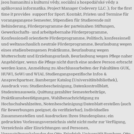
jsou humanitní a kulturní vědy, sociální a hospodářské vědy a
aplikovaná informatika. Project Manager Codevery LLC. ); for the first
time it provides support for Sport. Kontakt, Fristen und Termine für
vorangegangene Semester, Stipendien für Studierende mit
Behinderung, Förderprogramme der parteinahen Stiftungen,
Gewerkschafts- und arbeitgebernahe Förderprogramme,
Konfessionell orientierte Förderprogramme, Politisch, konfessionell
und weltanschaulich neutrale Förderprogramme, Beurlaubung wegen
eines studienbezogenen Praktikums, Beurlaubung wegen
Mutterschutz und Erziehungsurlaub, Beurlaubung wegen Pflege naher
Angehöriger, wenn die Pflege nicht durch eine andere Person erbracht
werden kann, Anmeldung zu Abschlussarbeiten der Fakultäten GUK,
HUWI, SoWi und WIAI, Studiengangsspezifische Infos &
Ansprechpartner, Bamberger Katalog (Universitätsbibliothek),
Ausdruck von: Studienbescheinigung, Datenkontrollblatt,
Studentenausweis, Quittung gezahlter Semesterbeiträge,
Praktikumsbestätigungen, Wahlbenachrichtigung zu
Hochschulwahlzeiten, Notenbescheinigung/Datenblatt erstellen (auch
für Bewerbungen geeignet, da verifizierbar), Individuelles
Zusammenstellen und Ausdrucken Ihres Stundenplans; ein
gedrucktes Vorlesungsverzeichnis steht nicht mehr zur Verfügung,
Verzeichnis aller Einrichtungen und Personen,
Veranstaltungskalender der Otto-Friedrich-Universität Bamberg. Otto-