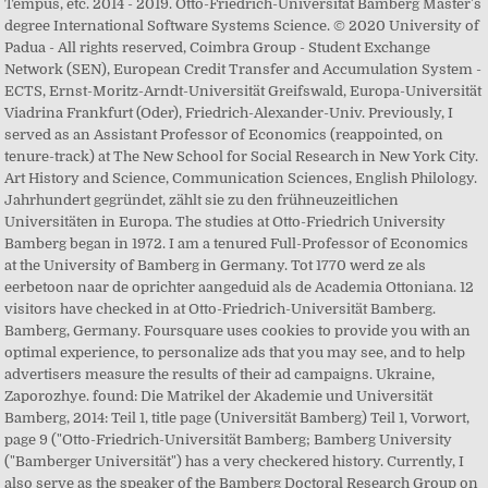
Tempus, etc. 2014 - 2019. Otto-Friedrich-Universität Bamberg Master's
degree International Software Systems Science. © 2020 University of
Padua - All rights reserved, Coimbra Group - Student Exchange
Network (SEN), European Credit Transfer and Accumulation System -
ECTS, Ernst-Moritz-Arndt-Universität Greifswald, Europa-Universität
Viadrina Frankfurt (Oder), Friedrich-Alexander-Univ. Previously, I
served as an Assistant Professor of Economics (reappointed, on
tenure-track) at The New School for Social Research in New York City.
Art History and Science, Communication Sciences, English Philology.
Jahrhundert gegründet, zählt sie zu den frühneuzeitlichen
Universitäten in Europa. The studies at Otto-Friedrich University
Bamberg began in 1972. I am a tenured Full-Professor of Economics
at the University of Bamberg in Germany. Tot 1770 werd ze als
eerbetoon naar de oprichter aangeduid als de Academia Ottoniana. 12
visitors have checked in at Otto-Friedrich-Universität Bamberg.
Bamberg, Germany. Foursquare uses cookies to provide you with an
optimal experience, to personalize ads that you may see, and to help
advertisers measure the results of their ad campaigns. Ukraine,
Zaporozhye. found: Die Matrikel der Akademie und Universität
Bamberg, 2014: Teil 1, title page (Universität Bamberg) Teil 1, Vorwort,
page 9 ("Otto-Friedrich-Universität Bamberg; Bamberg University
("Bamberger Universität") has a very checkered history. Currently, I
also serve as the speaker of the Bamberg Doctoral Research Group on