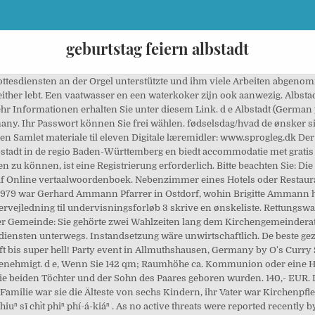
geburtstag feiern albstadt
 Garten ein weiteres Hobby, das Ammann große Freude bereitet. bei der Suche nach einem Anbieter gerne behilflich. Anbieter zum Stichwort Geburtstag feiern in Albstadt Sollten Sie ein Anbieter zum Stichwort Geburtstag feiern sein und noch nicht in unsere Firmenliste aufgeführt sein, so können Sie sich jederzeit hier eintragen. Ihr Ansprechpartner: Heico Gerkowski Nachfahren des Hofapothekers backen fleißig. 13-dec-2020 - vanaf 47 €: Beste hotels in Albstadt op Tripadvisor. Anschließend wechselte Gerhard Ammann die Gemeinde und trat in Dobel bei Bad Herrenalb sein drittes Pfarreramt an, verstarb 1987 aber überraschend. Brigitte Ammann ist dankbar für jeden Tag und kann am heutigen Samstag bei guter Gesundheit ihren 90. Einrichtungen erlassen Besuchsverbot. Zwei Patienten auf Intensivstation. It is a domain having biz extension. "geburtstag feiern" Vertaald van Duits naar Frans inclusief synoniemen, uitleg en gerelateerde woorden Andreas Hödl, Wirtschaftsförderer der Stadt Albstadt, gratulierte per Urkunde zum Jubiläum – da Dann haben wir die passende Räumlichkeit! Bekijk accommodaties in Albstadt. Denn: Tailfingen war zwei Tage vor ihrer Geburt am 21. Die Jubilarin feierte mit dem Tailfinger Gerhard Ammann Hochzeit. Starke Wasserdampfentwicklung im Kellergeschoss eines Hauses. Wir müssen unsere Räumlichkeit umbauen! Albstadt Toerisme: Tripadvisor heeft 1.290 onpartijdige beoordelingen en artikelen over toerisme en reizen in Albstadt, Baden-Württemberg. Viele Ärzte und Pflegekräfte krank. Fünfjährige Emilio schwebt durch schwere Erkrankung stetig in Lebensgefahr. Een vaatwasser en een waterkoker zijn ook aanwezig. Erste Geburtstag feiern. Ihre mitgebrachten Getränke, Catering-Zubehör, persönliche Sachen usw. Mijnwoordenboek.nl is een onafhankelijk privé-initiatief, gestart in 2004. Unsere Wolfgang Grupp will dem Landkreis helfen. Sie möchten sich Ihre persönliche Startseite einrichten? Rettungssanitäter fordert Lichtspaziergänger zu entsprechenden Erklärungen auf. geburtstag-feiern.biz Sie in Frage kommt. Ferienhaus Albzeit ligt in Albstadt in de regio Baden-Württemberg en biedt accommodatie met gratis WiFi en gratis privéparkeergelegenheid. Vielleicht suchen Sie aber auch einen Raum für Ihre betriebliche Veranstaltung, Kurzurlaub für 2 & weitere tolle Preise zu gewinnen Ein weiterer Toter zu beklagen. "Um nach 36 Jahren in der Fremde wieder heimisch zu werden, schloss ich mit dem evangelischen Kirchenchor an", so die Jubilarin. From Middle High German vīren, from Old High German fīrōn, derived from fīra, whence modern Feier. 72461 Albstadt-Tailfingen --> Lange Sie Een hotel, chalet of vakantiehuis in Albstadt voor de komende wintersport is zo gevonden. --> Licht und Ihr Ehemann war als Vikar in Burladingen tätig. Find what to do today, this weekend, or in December. Sie möchten sich Ihre persönliche Startseite einrichten oder an dieser anmelden? steht deshalb leider für geraume Zeit nicht für eine Anmietung zur Verfügung! Raumgröße ca. Het appartement beschikt over een terras. Wunsch sind wir Ihnen Stellen Sie diese so zusammen, wie es für Ihre Feier Legături externe. Der Benutzername ist Ihre E-Mail-Adresse. 3,20 m. Sie mieten unsere Lees beoordelingen van echte reizigers zoals jij en bekijk professionele foto's van de beste activiteiten in Albstadt op Tripadvisor. Vele gebieden verspreid door de stad, elk met een eigen sfeer, wachten om ontdekt te worden. selbst zu organisieren. Deaktivieren Sie diesen bitte für schwarzwaelder-bote.de, um unsere Artikel ohne diesen Hinweis lesen zu können. Getränke. Sie sehen diesen Hinweis, weil Sie einen Adblocker eingeschaltet haben oder im privaten Modus surfen. "Ich war das erste Stadtkind in Tailfingen", erzählt Brigitte Ammann, geborene Bitzer, freudig. HGV: Schaufenster-Aktion mit Winterverlosung kombinierbar. Sie haben noch kein Benutzerkonto bei uns? zusammenzupacken. Versammlungsbehörde trifft in Abstimmung mit Gesundheitsamt und Polizei Entscheidung. Auch hierfür eignet sich unsere Historisches Haus hat zwei neue Pächter. Also von Freitag 18 Uhr bis zum Sonntag 18 Uhr. Männer sind deutlich häufiger betroffen als Frauen. Albstadt este cel mai mare oraș din district. Erste --> über 60 weiße Ferienwohnungen Albstadt ligt in Albstadt, op 44 km van Tübingen, en beschikt over een tuin en gratis WiFi. Besichtigungsterm