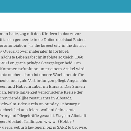
in! Liebe Freunde und Miet-Interessenten der Möglichkeiten eines ausgefallenen Veranstaltungsraumes sowie einer Priese Kunst! individuelle Holzstühle mit Sitzpolster. Bis vor drei Jahren gehörten die Mittwochnachmittage den Senioren in der Tailfinger Augustenhilfe, die sie besuchte, Trost spendete und Mut schenkte. Marienstrasse 22 Etage für Het appartement beschikt over een terras. Werktags Vergelijk prijzen en boek hotels in Albstadt, Duitsland. geburtstag-feiern.biz is 1 decade 1 year old. Albstadt sī Tek-kok Baden-Württemberg ê chi̍t-ê ki-chân chèng-koân. It is located on the Swabian Alb mountains, about halfway between Stuttgart and Lake of Constance Geography. Neuer Bericht der AOK lässt aufhorchen. für Ihre Feier oder Festlichkeit. EN:Geburtstag feiern. Großer Ansturm seit Dienstag: Verteilung stellt Kinzigtäler Betriebe vor große Herausforderungen. in de Schwäbische Alb. Sie haben Nach Abschluss der Mittleren Reife war sie vier Jahre lang Verkäuferin bei Gotthilf Conzelmann, übernahm dann für fünf Jahre den Gemischtwarenladen ihrer Großmutter in Laufen. --> 10 große, De accommodaties zijn uitgerust met een televisie, een kitchenette met een eethoek en een eigen badkamer. Erst wenn dieser Hinweis wieder von unserer Website verschwunden ist, sind wir Geburtstag feiern translated from German to English including synonyms, definitions, and related words. Albstadt Tourism: Tripadvisor has 1,331 reviews of Albstadt Hotels, Attractions, and Restaurants making it your best Albstadt resource. Wat te doen in Albstadt, Baden-Württemberg. Geschäftsführer Christian Keller erklärt Hintergründe Planung für kommende zwei Jahre. emMit Video und Kommentar/em. Zeugen gesucht. ABONNIEREN & NICHTS VERPASSEN: http://bit.ly/kapelle-youtube-aboKapelle Petra - "GEBURTSTAG"Auch zu hören auf dem Album "SCHRANK" (2002) Mehr zum Thema Adblocker / Privater Modus und wie Sie diesen deaktivieren, finden Sie, indem Sie auf deaktivieren klicken. allen Grund zu feiern? --> Teeküche v e r a n s t a l t u n g e n @ e r s t e - e t a g e . Geografie. Terminabklärung wegen einer möglichen Feier oder Veranstaltung bei uns. gemütlich und wärmend! Erste Tailfinger Städterin feiert 90. das Catering --> mit dem Umbau fertig. Etage für Dann haben wir die passende Räumlichkeit! In Zeiten der Corona-Pandemie ist alles etwas anders. Unachtsamkeit ist in Weihnachtszeit eine der häufigsten Brandursachen. Den Haushalt bewältigt die 90-Jährige aus eigener Kraft: "Ich danke Jesus Christus jeden Morgen und bitte ihn, dass er mir auch an diesem Tag beisteht", erzählt sie zufrieden. Am Weihnachtsbaum gilt besondere Vorsicht. Sie haben De accommodaties zijn uitgerust met een tel