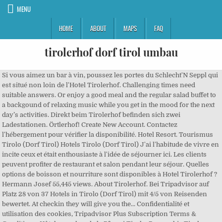
MENU
HOME
ABOUT
MAPS
FAQ
tirolerhof dorf tirol umbau
Si vous aimez un bar à vin, poussez les portes du Schlecht'N Seppl qui est situé non loin de l'Hotel Tirolerhof. Challenging times need suitable answers. Or enjoy a good meal and the regular salad buffet to a backgound of relaxing music while you get in the mood for the next day’s activities. Direkt beim Tirolerhof befinden sich zwei Ladestationen. Örtlerhof! Create New Account. Contactez l'hébergement pour vérifier la disponibilité. Hotel Resort. Tourismus Tirolo (Dorf Tirol) Hotels Tirolo (Dorf Tirol) J'ai l'habitude de vivre en incite ceux et était enthousiaste à l'idée de séjourner ici. Les clients peuvent profiter de restaurant et salon pendant leur séjour. Quelles options de boisson et nourriture sont disponibles à Hotel Tirolerhof ? Hermann Josef 55,445 views. About Tirolerhof. Bei Tripadvisor auf Platz 28 von 37 Hotels in Tirolo (Dorf Tirol) mit 4/5 von Reisenden bewertet. At checkin they will give you the... Confidentialité et utilisation des cookies, Tripadvisor Plus Subscription Terms & Conditions, Hôtels proches de la Pfarrei Tirol – Parrocchia Tirolo, Hôtels proches de la Associazione Turistica, Hôtels proches de la Percorso Culturale Tirolo, Hôtels proches de la gare Untermais/Maia Bassa, Hôtels proches de la gare Marling/Marlengo, Hôtels proches de la gare Lana-Burgstall/Lana-Postal, Hôtels proches de la gare Gargazon/Gargazzone, Hôtels proches de la gare Vilpian-Nals/Vilpiano-Nalles, Hôtels proches de la gare Naturns/Naturno, Hôtels Aéroport Léonard-de-Vinci de Rome Fiumicino, Hôtels Aéroport international de Rome Ciampino, Voir toutes les voitures de location à Tirolo. is 1.1 miles from this Hotel. With much dedication and attention to detail the family developed the old Lift Stüberl on Oberau's ski slopes into an excellent 3 *** hotel with Tirolean charm in abundance. Are you looking for the perfect location for a celebration, anniversary, wedding reception or seminar? Please also note our. Accessibility Help. Film des Ferienortes Dorf Tirol in der Ferienregion Meraner Land/Südtirol. 'To the Beautiful View' Winter Garden The winter garden has what it takes to become the best place in the Tirolerhof resort. Email or Phone: Password: Forgot account? Jump to. Lue kokemuksia hotellista Tirolerhof ja löydä kaikki tarjoukset ebookersin parhaan hinnan takuulla. Spiel und Spaß auf dem Outdoorspielplatz oder im Indoor-Outdoor Pool mit der Familie. Dann werden Ihnen die 4-Sterne-Häuser Dorf Tirols sicher gefallen! Community. The property is located near a bus stop. Simply let your thoughts roam or relive the day’s adventures in the Wildschönau on one of the heated benches. Verbringen Sie Ihren Sommer-, Winter-, Ski- oder Wanderurlaub bei uns in Lanersbach im Tuxertal, Tirol. Videos. ... 5358 44347 info@tirolerhof-ellmau.com. Get outside in the Alpine wilderness, be together, get cosy and enjoy time with those most important to you. The kids play in the pool or in the playroom. C'est la raison pour laquelle autant de clients reviennent chaque année. Direkt in der Fußgängerzone zum bekannten Schloss Tirol genießen Sie bei uns lokale und nationale Bierspezialitäten, typische Biergartengerichte und heimische Spezialitäten und lassen mal so richtig die Seele baumeln. The Hotel Ruipacherhof is ideally located for an enjoyable hotel in the Merano region! Fall in love with the view! Herzlich Willkommen im Hotel Tirolerhof! With much dedication and attention to detail the family developed the old Lift Stüberl on Oberau's ski slopes into an excellent 3 *** hotel with Tirolean charm in abundance. In the summer the playground is their own territory for games and adventures. Comment les paiements qui nous sont adressés affectent l'ordre d'affichage des prix. Familie ErharterHotel TirolerhofKirchen 275A-6311 Wildschönau-OberauTel. Hotel Tirolerhof Familiär und freundlich, charmant und traditionell: Willkommen im Hotel Tirolerhof*** in St. Georgen in Bruneck nahe dem Ski- und Wandergebiet Kronplatz. Sommerurlaub, Winterurlaub oder Frühlingserwachen und Herbstfreuden: Wir lieben unseren Lieblingsplatz Tirolerhof zu jeder Jahreszeit! Les animaux sont-ils autorisés dans Hotel Tirolerhof ? Ce n'est pas l'établissement qu'il vous faut ? Quelles langues sont parlées par le personnel de Hotel Tirolerhof ? Sections of this page. Along with Irmi and Martin, their four children also actively lend a hand to the many long serving members of staff. Les types de chambre peuvent varier. Hotel Tirolerhof, Tirolo : Consultez les 29 avis de voyageurs, 23 photos, et les meilleures offres pour Hotel Tirolerhof, classé n°28 sur 37 hôtels à Tirolo et noté 4 sur 5 sur Tripadvisor. In winter ski bus, nightliner and other services are free of charge. See more of Tirolerhof on Facebook. Hiegelsperger in 39010 Tisens/Prissian, in der Ferienregion Meraner Land. Olvasson utazói értékeléseket, tekintse meg a fényképeket, és foglaljon szobát Tirolo / Dorf Tirol legjobb szállásán a Tripadvisoron. LIVE CAM - Ellmau Dorf. Für mehr Infos - Hier klicken! Si vous êtes véhiculé, sachez que l'Hotel Tirolerhof propose parking gratuit. Das Wegenetz rund um Dorf Tirol umfasst rund 70 km markierte Wege in allen Höhenlagen, von botanischen Promenaden bis zum Mittelgebirge und hinauf zur hochalpinen Spronser Seenplatte im Naturpark Texelgruppe. Are you already planning your well-deserved winter vacation? „Mein Südtirol" Impressionen in und um Dorf Tirol bei Meran - Duration: 8:16. Hotel Tirolerhof: leider zu laut - Auf Tripadvisor finden Sie 29 Bewertungen von Reisenden, 23 authentische Reisefotos und Top Angebote für Hotel Tirolerhof. In the Hotel Tirolerhof in the Wildschönau, Tirol, you will be spoiled by your hosts Irmi and Martin Erharter, their family and their long serving staff. Vous pourrez même rester connecté grâce au wi-fi. Perfect Location. Forgot account? Dann ist ein Urlaub in unserem 4-Sterne-Superior-Hotel in Dorf Tirol genau das, was Sie suchen. Quels sont les restaurants proches de Hotel Tirolerhof ? Exemples de restaurants bien situés : Sammy's Eislabor, Schlecht'N Seppl et Zur Dorfmuhle. Wir freuen uns, Sie zu verwöhnen und Ihre Wünsche zu erfüllen. Elegant, high-quality and top equipped: All this can be expected from the Rooms and Suites in the Hotel Tirolerhof. Holiday home from home Irmi and Martin are the second Erharter generation to welcome you to the Hotel Tirolerhof in Wildschönau, Tirol in the Kitzbühel Alps. Zum Bahnhof Welsberg: Vom Tirolerhof gelangen Sie mit dem "Tirolerhof Shuttle", der Buslinie 441 oder dem Citybus 439 zum Bahnhof Welsberg. LIVE CAM - Hexenwasser. Hier finden Sie alles über die aktuelle Corona Situation in Südtirol! Hotels in der Nähe von Hotel Tirolerhof, Tirolo (Dorf Tirol): Auf Tripadvisor finden Sie 2'574 bewertungen von reisenden, 1'399 authentische Reisefotos und Top-Angebote für 1'192 hotels Hotels in Tirolo (Dorf Tirol). Les chambres sont extrêmement raisonnable ! Reviews. Der traditionsreiche Gasthof verfügt über ein Restaurant, welches durchgehend südtiroler und mediterrane Speisen anbietet. WorldPlaces Please click here to show the map. Bienvenue à l'Hotel Tirolerhof, votre second chez vous à Tirolo. Les balcons donnant sur Merano Meran sont fabuleux et vous n'êtes qu'à quelques pas de l'arrêt de bus pour vous déplacer. Facebook. While in Tirolo / Dorf Tirol, you may want to check out some of the restaurants that are a short walk away from Erika, including Ristorante Culinaria im Farmerkreuz (1.0 mi), Trenkerstube (0.1 mi), and Restaurant Roberts Im Felsenkeller (1.1 mi). It is the perfect spot for your holiday.A maximum of 120 guests enjoy the comfortable infrastructure and the personal service of their hosts. ERLEBEN Aktiv & Dorf Tirol. Hotel Tirolerhof - Dieses 3-Sterne-Hotel Hotel Tirolerhof ist 10 Minuten Autofahrt von Kellerei Meran Burggrafler entfernt und liegt nicht weit von Brunnenburg. 325 check-ins. Log In. We take great care of your safety! Hervorragend . Hotel Tirolerhof: Urlaub - Auf Tripadvisor finden Sie 29 Bewertungen von Reisenden, 23 authentische Reisefotos und Top Angebote für Hotel Tirolerhof. Buchung Anfrage. Mehr Schutz für Sie und Ihre Liebsten. Oberhalb der Kurstadt Meran liegt Dorf Tirol, idealer Ausgangspunkt für einen Wanderurlaub in Südtirol. A good time is had by all! Ces avis sont traduits automatiquement depuis l'anglais. 237 oseb je bilo tu. LIVE CAM - Hartkaiser. Enjoy your leisure time and relax in our typical tyrolean atmosphere cambined with traditional It is truly an oasis of comfort and a place to savour, the 4 Star Superior Hotel Tirolerhof in the centre of Zell am See. Accommodation - Hotel Tirolerhof, Oberau 59 rooms. Home. Ubicación 9,4 The Erharter family and team will do their best to make your holiday in the Hotel Tirolerhof - Wildschönau an unforgettable one. Ellmau Wetter. Book Hotel Tirolerhof with the 100% Australian owned Hotel.com.au.Read recent guest reviews, setup a deal alert and save up to 70% Unser Tirolerhof entspricht einem sehr guten 3-Sterne-Standard, der allen Komfort für einen angenehmen Aufenthalt bietet. Log In . L'Hotel Tirolerhof met tout en œuvre pour rendre votre séjour aussi agréable et relaxant que possible. Österreich, Tirol, Zillertal… Ein Bergparadies das ganze Jahr über. The 3-star hotel with typical Tirolean flair has a homely atmosphere and numerous possibilities for exciting activities or pure relaxation, catering to all your holiday expectations. Rooms & Suites in the Hotel Tirolerhof Your Wellbeing-Accommodation in Zell am See. Eine Hotelbaustelle in Dorf Tirol Wer dieser Tage durch Dorf Tirol fährt, sieht sie hoch aufragen: die vielen Baukräne. In unserem Hotel Garni Herz erwarten Sie Harmonie und Gemütlichkeit, Ruhe und Natur, Freundlichkeit und ein gepflegtes Flair. +43 5339 81180Fax +43 5339 811833, Fair and riskfree booking at the Tirolerhof, We are a quality-tested bike accommodation, We use cookies to adapt the website to your needs or to be able to offer you special functions. Once a week your host Martin Er