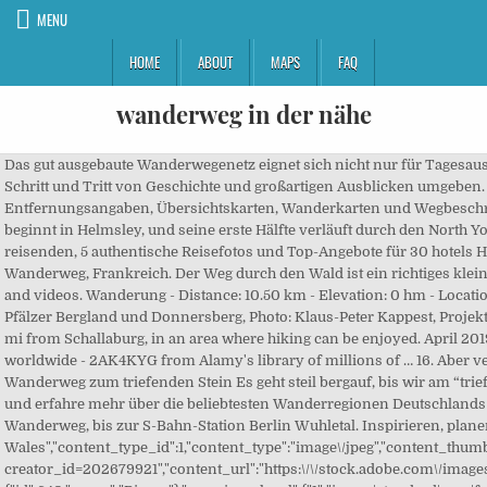
MENU
HOME
ABOUT
MAPS
FAQ
wanderweg in der nähe
Das gut ausgebaute Wanderwegenetz eignet sich nicht nur für Tagesausflüge sondern auch für mehrtägige Wanderungen. Die Schwarzachschlucht zwischen Feucht und Schwarzenbruck in der Nähe von Nürnberg bietet einen schönen Wanderweg. Wanderweg-Routen Dieser Wanderweg führt von Küste zu Küste quer durch Nordengland durch eine atemberaubende und vielfältige Region, in deren Herzen sich der Hadrianswall, ein UNESCO-Weltkulturerbe, befindet. Gute Verfügbarkeiten und attraktive Preise. Vorbei an Römersiedlungen und Kastellen sind Sie auf Schritt und Tritt von Geschichte und großartigen Ausblicken umgeben. Hike routes can be mapped or uploaded from GPS devices. Nach 5 km ﬂ achem Wanderweg, erreicht man eine asphaltierte Straße. Der Wanderweg wurde im Jahr 1988 zum hundertjährigen Bestehen des Eifelvereins eröffnet, im Jahre 2012 grundlegend modernisiert. April 2019, Ausoniusweg Wanderung - Distance: 7.68 km - Elevation: 130 hm - Location: Neu-Anspach / Hessen / Deutschland - Wandermap is one of the largest collections of hike routes on the web. Wegweiser, Entfernungsangaben, Übersichtskarten, Wanderkarten und Wegbeschreibungen sind zusätzliche Mittel, um die Orientierung zu erleichtern. Du möchtest im Naheland wandern gehen und mehr von dieser E