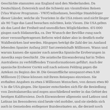
Geschichte stammten aus England und den Niederlanden. Da
Deutschland, Österreich und die Schweiz am visumfreien Reisen
(Visa Waiver Programm– VWP) teilnehmen, benötige Staatsbürger
dieser Länder, welche als Touristen in die USA reisen und nicht länger
als 90 Tage das Land besuchen möchten, kein Visum. Die USA gelten
als das Land der Freiheit und unendlichen Möglichkeiten. 475 000
gingen nach Südamerika, ca. Der Wunsch der Bevölke-rung nach
einer vernunftgetragenen Reform wird daher also in deutlich mehr
Wahlbezirken laut werden. Hingegen beträgt die Zahl der im Ausland
lebenden Spanier Anfang 2017 fast zweieinhalb Millionen. Wann und
warum kamen die spanier nach amerika Spanische Eroberungen in
Amerika segu Geschicht . Die asiatische Einwanderung hat in Teilen
Australiens zu verblüffenden Transformationen geführt. Auch der
spanische Eroberer Cortéz soll nach seinem Feldzug gegen die
Azteken zu Beginn des 16. Die Gesamtfläche umspannt etwa 9,83
Millionen (!) Diese können mit ihrem Reisepass einreisen. Sie
enthalten Angaben zu etwa 5 Millionen Menschen, von denen etwa 80
% in die USA gingen. Die Spanier entschieden sich für die Besiedlung
von Zentralamerika und zogen anschließend weiter in das Gebiet des
heutigen Kaliforniens. Doch Einwanderer allgemein und Latinos und
Latinas im Besonderen sind heute viel mobiler, und sie siedeln sich
auch in Gemeinden entlegener Bundesstaaten an, die derzeit noch