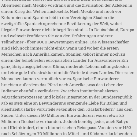
Abenteuer nach Mexiko vordrang und die Zivilisation der Azteken in
einem Krieg der Welten auslöschte. Nach Mexiko und noch vor
Kolumbien und Spanien lebt in den Vereinigten Staaten die
zweitgrößte Spanisch sprechende Bevölkerung der Welt, wobei
illegale Einwanderer nicht inbegriffen sind. … In Deutschland, Europa
und weltweit Profitieren Sie von den Erfahrungen anderer
Teilnehmer - über 6000 Bewertungen online . Die Wissenschaftler
sind sich noch immer nicht einig, wann und woher die ersten
Menschen nach Amerika kamen. Spanien gehört immer noch zu
einem der beliebtesten europäischen Länder für Auswanderer.Ein
ganzjährig ausgeglichenes Klima, moderate Lebenshaltungskosten
und eine gute Infrastruktur sind die Vorteile dieses Landes. Die ersten
Menschen kamen vermutlich vor ca. Spanische Einwanderer
brachten außerdem das Pferd nach Amerika, was das Leben der
Indianer ebenfalls veränderte. Zwischen institutionalisierten
Migrationsprozessen und lokaler Integration In der Bundesrepublik
gab es stets eine an Bewunderung grenzende Liebe für Italien und
gleichzeitig starke Vorurteile gegenüber den „Gastarbeitern“ aus dem
Süden. Unter diesen 50 Millionen Einwanderern waren etwa 5,5
Millionen Deutsche vorhanden. Jedoch benötigt jeder, auch Babys
und Kleinkinder!, einen biometrischen Reisepass. Von den vor 1492
nach Schätzungen 70 Millionen in Mittel- und Südamerika lebenden