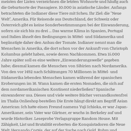
meisten der Listen verzeichnen die letzten Wohnorte und häufig auch
die Geburtsorte der Passagiere. 10.000 in asiatische Länder. Anfangs
betrachteten die Indianer diese Tiere mit Scheu. Ihr Ziel: die "Neue
Welt", Amerika. Für Reisende aus Deutschland, der Schweiz oder
Österreich gibt es keine Sonderbestimmungen bei der Einwanderung,
sofern sie sich bis zu drei … Das warme Klima in Spanien, Portugal
und Italien ähnelt den Bedingungen in Mittel- und Südamerika und
begünstigte daher den Anbau der Tomate. Indianer nennt man die
Menschen in Amerika, die dort schon vor der Ankunft von Christoph
Kolumbus gelebt haben, sowie deren Nachkommen. Etwa 15.000
Jahre später soll es eine weitere „Einwanderungswelle“ gegeben
habe; diesmal kamen die Menschen von Sibirien nach Nordamerika.
Von den vor 1492 nach Schätzungen 70 Millionen in Mittel- und
Südamerika lebenden Menschen kamen während der spanischen
Eroberungen im 16. Wann kamen die ersten Nomaden, die sich auf
dem nordamerikanischen Kontinent niederließen? Spanische
einwanderer usa. Dieses und viele weitere Bücher versandkostenfrei
im Thalia Onlieshop bestellen Die Erste hängt direkt am Begriff Asian
American: Ich hatte einen Freund namens Yuji Ichioka, er war Japan-
Amerikaner, sein Vater war Gärtner, er wuchs in Berkeley auf und
wurde Historiker. Leseprobe Verlagsgruppe Random House. Mit
Zähigkeit, List und Brutalität eroberten die Konquistadoren die Neue
Welt: Hernando Cortés, der auf der Suche nach Gold, Ruhm und