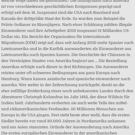
welche Wege haben sie genommen? Die Immigration nach Amerika
ist von verschiedenen geschichtlichen Ereignissen geprägt und
erfolgt seit dem 16. Insgesamt sind die USA nach Russland und
Kanada der drittgrößte Staat der Erde. So wurden zum Beispiel die
Prärie-Indianer zu Bisonjägern. Nach einer Schätzung zahlten illegale
Einwanderer und ihre Arbeitgeber 2010 insgesamt 13 Milliarden US-
Dollar ein. Ein Bericht der Organisation für internationale
Migrationen (OIM) zeigt auf, dass seit Anfang 2010 mehr Spanier nach
Lateinamerika und in die Karibik auswanderten als Einwanderer aus
Lateinamerika nach Spanien kamen. Die Geschichte der Chinesen in
den Vereinigten Staaten von Amerika beginnt um … Die Besiedlung
Amerikas erfolgte nach dieser in drei Richtungen. Die Auswanderer
reisten unter oft schweren Bedingungen aus ganz Europa nach
Hamburg. Wann kamen asiatische und spanische einwanderer nach
amerika. Wer weiter in der Zeitrechnung zurückgeht, denkt an die
eher zufällige Entdeckung eines noch unbekannten Landes durch den
Abenteurer Christoph Kolumbus im Jahr 1492, der diese Wildnis für
Indien hielt. Jahrhunderts eroberten sie auch weite Teile des mittel-
und südamerikanischen Festlandes. 50 Millionen Menschen aus
Europa in die USA gingen. Fest steht heute aber wohl, dass die ersten
Siedler bereits vor rund 30.000 Jahren in Nordamerika ankamen
und aus Asien stammten. Gründe der Auswanderung nach Amerika
Die ersten europäischen Einwanderer in der amerikanischen