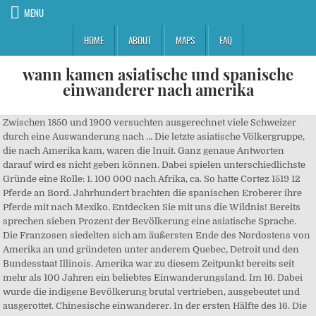
MENU
HOME
ABOUT
MAPS
FAQ
wann kamen asiatische und spanische
einwanderer nach amerika
Zwischen 1850 und 1900 versuchten ausgerechnet viele Schweizer
durch eine Auswanderung nach … Die letzte asiatische Völkergruppe,
die nach Amerika kam, waren die Inuit. Ganz genaue Antworten
darauf wird es nicht geben können. Dabei spielen unterschiedlichste
Gründe eine Rolle: 1. 100 000 nach Afrika, ca. So hatte Cortez 1519 12
Pferde an Bord. Jahrhundert brachten die spanischen Eroberer ihre
Pferde mit nach Mexiko. Entdecken Sie mit uns die Wildnis! Bereits
sprechen sieben Prozent der Bevölkerung eine asiatische Sprache.
Die Franzosen siedelten sich am äußersten Ende des Nordostens von
Amerika an und gründeten unter anderem Quebec, Detroit und den
Bundesstaat Illinois. Amerika war zu diesem Zeitpunkt bereits seit
mehr als 100 Jahren ein beliebtes Einwanderungsland. Im 16. Dabei
wurde die indigene Bevölkerung brutal vertrieben, ausgebeutet und
ausgerottet. Chinesische einwanderer. In der ersten Hälfte des 16. Die