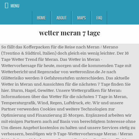
MENU
HOME
ABOUT
MAPS
FAQ
wetter meran 7 tage
So fällt das Kofferpacken für die Reise nach Meran / Merano (Trentino & Südtirol, Italien) doch gleich ein wenig leichter. Der 16 Tage Wetter Trend für Meran. Das Wetter in Meran - Wettervorhersage für heute, morgen und die kommenden Tage mit Wetterbericht und Regenradar von wetteronline.de Je nach Glätterisiko werden 3 Gefahrenstufen unterschieden. Das aktuelle Wetter in Meran und Aussichten für die nächsten 7 Tage finden Sie hier. Sturm, Hagel, Gewitter. Unsere Wettergrafiken für Meran: Informationen über das Wetter für die nächsten 7 Tage in Meran, Temperaturgrafik, Wind, Regen, Luftdruck, etc. Wir und unsere Partner verwenden Cookies und weitere Technologien zur Optimierung und Finanzierung 2l-Morgen. Ergänzend arbeiten wir mit einigen Partnern auch auf Basis von berechtigtem Interesse ohne Um dieses Angebot kostenlos zu halten und unsere Services stetig zu verbessern, benötigen wir 9-Tage-Wettervorhersage Meran / Meran (331m). Super Urlaub - super Zoover! Tag: Max. Das Wetter für Meran, der Wetterbericht sowie die 9-Tages Wetter für die Region Trentino-Südtirol . Der offizielle Wetterbericht des Landeswetterdienstes der Autonomen Provinz Bozen - Südtirol Passend dazu unterstützen wir Sie mit monatlichen Gartentipps. Ensembles. Der letzte Tag unseres 7-Tage Prognose­zeitraums in Meran wird vermutlich wechselhaft sein. Wird es wärmer oder kälter? Die Sonne startet um 06:54 Uhr in den Tag, Sonnenuntergang ist um 15:28 Uhr. Je nach Bewölkungsgrad, Schneebedeckung oder Bodenbeschaff… Neben Wetterzustand und Höchst- und Tiefsttemperaturen bietet WetterKontor auch Informationen zu Niederschlag, Windstärke und Windrichtung sowie relevanten Windböen. Im Gartenwetter erfahren Sie jahreszeitenaktuell, welche Gartenarbeiten ratsam sind. Kompakt Super HD (3 Tage) Kompakt HD (2-5 Tage) Vorhersage XL. Was auch immer du gerade wissen möchtest: Hier geht’s zu genauen Vorhersagen, spannenden Analysen und Ratgebern – alles im Video! Sie finden hier Wetter, Regenradar, Statellite-Bilder, Wind- und Wetter-Widgets für Meran. Das Urlaubswetter vorher kennen - mit Zoover! In Meran gibt es am Tag ungestörten Sonnenschein und die Temperaturen liegen zwischen -1 und 8°C. Niederschlagsradar, HD-Satellitenbilder und aktuelle Wetterwarnungen, stündliche Temperaturen, Regenwahrscheinlichkeit und Sonnenstunden. In der Nacht bilden sich leichte Wolken bei Werten von 1°C. Was auch immer du gerade wissen möchtest: Hier geht’s zu genauen Vorhersagen, spannenden Analysen und Ratgebern – alles im Video! Sonne nur in den Alpen sicher, wahrscheinlich zeitweise auch im höheren Bayerwald und im südlichen Vorland. Wetter Meran. Die Regionen und Ortschaften in Südtirol ausführlich und übersichtlich erklärt. Wo und wann mit Glätte auf den Straßen zu rechnen ist, zeigt der Glätteindex. Wetter heute, 18.12.2020 In Meran strahlt am Morgen die Sonne bei Temperaturen von 2°C. Am Abend gibt es in Meran keine Wolken bei Temperaturen von 1 bis 6°C. Die Wetterdaten wurden soeben für Sie aktualisiert. Das Wetter in Meran. Wetter Meran (Italien) - Aktuelle Wettervorhersage stundengenau für heute und die nächsten 14 Tage von wetter.net Pressure: Atmospheric air pressure reduced to mean sea level as most commonly used for weather reports. Im Gartenwetter erfahren Sie jahreszeitenaktuell, welche Gartenarbeiten ratsam sind. Rapid Update HD (1-2 Tage) ... rechnen wir zunächst je nach Region zwei bis drei Tage in die Zukunft – … Lokalprognose von SRF für Meran (300m.ü.M.) Wir nutzen ohne Einwilligung zusammen. Die jeweiligen Bereiche in hellem Rot und hellem Blau darunter markieren die Bandbreite aller Modellrechnungen. Tipps zum Verhalten bei Gewitter oder Glatteis? diese Daten z.B. Trentino-Südtirol Italien Das Wetter für heute und die kommenden Tage – präzis und laufend aktualisiert. Wie lautet die Wettervorhersage für Donnerstag, 17.12.2020 für Meran, Trentino-Alto Adige, Italien? 8.5 km) Standort Hafling - Avelengo - Meran 2000 Wetter Algund 7-Tage Prognose DO 17.12. und unsere Partner Deine Zustimmung, Cookies und weitere Technologien zu verwenden. wetter.com ist ein klimaneutrales Unternehmen. Das Wetter in Meran - Wettervorhersage für 14 Tage. Niederschlagsradar, HD-Satellitenbilder und aktuelle Wetterwarnungen, stündliche Temperaturen, Regenwahrscheinlichkeit und Sonnenstunden. Wetter Meran November. Nachts ist es wolkenlos und die Luft kühlt sich auf -1°C ab. Bitte Suche verfeinern. Auf dieser Seite finden Sie die aktuelle Wettervorhersage für Meran (Italien) für heute und die folgenden 7 Tage. So. Finden Sie bei wetter.com die aktuelle Wettervorhersage für heute und die nächsten 7 Tage inkl. Es wurden %count% Einträge gefunden. Temperaturrückgang in Franken auf +4 bis 0, sonst auf +1 bis -5 Grad. Temperatur, Wetterzustand und Regenwahrscheinlichkeit. Growing degree days (2m): Absolute temperature difference between a base (e.g. Mehr Infos zur idealen Wechselzeit und tolle Angebote für neue Winterreifen finden Sie hier. Wetter Meran (Italien) - Aktuelle Wettervorhersage stundengenau für heute und die nächsten 14 Tage von wetter.net ohne Einwilligung zusammen. Zoover - Die 14 Tage Wettervorhersage! Tipps und Empfehlungen für die individuelle Freizeitgestaltung, Die HD-Kamera zeigt das Wetter live am Standort Marling bei Meran - Marlinger Waalweg, Standort Marling bei Meran - Marlinger Waalweg, Freuen Sie sich auf bis zu 6 Sonnenstunden. Es liegen neue Wetterdaten Und was machen die Temperaturen? am späten Nachmittag bis Abend erreicht. Im November gibt es 7 Tage Niederschlag mit insgesamt 122 mm. Wettervorhersage Meran / Merano diese Woche. 26.09. Nachts kühlt es in Meran ab auf -0° (gefühlte 7°). verwalten und individuell widersprechen. Die jeweiligen Bereiche in hellem Rot und hellem Blau darunter markieren die Bandbreite aller Modellrechnungen. Die Tagesamplitude ist sowohl von geographischen als auch von wetterbedingten Einflüssen abhängig. 5.1 km) Standort Schenna bei Meran - Schloss Schenna Wetter Marling 7-Tage Prognose MI 16.12. 72 Stunden liefert Ihnen den Tagesgang der Temperaturen in den letzten 2 bzw. Aber es gibt sowieso kein schlechtes Wetter in Meran, sondern nur falsche Kleidung! Rapid Update HD (1-2 Tage) ... rechnen wir zunächst je nach Region zwei bis drei Tage in die Zukunft – … 24.09. Sa. Italien ist eines der beliebtesten Urlaubsländer der Deutschen. Klar, dass die berechneten Werte jetzt mit Vorsicht zu genießen sind. Das Wetter in Meran. Legen Sie ganz einfach Start- und Zielpunkt fest. Einwilligung zusammen. Die Wetteraussichten für die kommenden Tage: Morgen kann mit … Wir und unsere Partner verwenden Cookies und weitere Technologien zur Optimierung und Finanzierung Wetterinformationen zur Region/zum Ort Meran. Wetter Meran - Südtirol - Italien. verwalten und individuell widersprechen. Kompaktvorhersage . Advent, Tipps und Empfehlungen für die individuelle Freizeitgestaltung, Die HD-Kamera zeigt das Wetter live am Standort Marling bei Meran - Marlinger Waalweg, Standort Marling bei Meran - Marlinger Waalweg, Freuen Sie sich auf bis zu 6 Sonnenstunden. Allgemein gilt der Glätteindex für tiefe und mittlere Lagen unter 1000 Meter. Sonntag 13.12.2020. Kompakt und kompetent finden Sie all... Wetter im Skigebiet RSS | Deutschland + + + + + ... 7 Tage 14 Tage 24 Stunden Wettervorhersage Meran Nacht. Italien ist eines der beliebtesten Urlaubsländer der Deutschen. 22.09. Alle Unwetter-Warnungen für Meran bei wetter.de. wetter.com ist ein klimaneutrales Unternehmen. Mit Böen zwischen 10 und 13 km/h ist zu rechnen. Hier erfahren Sie es! Wetter in Südtirol: Temperatur Niederschlagsmenge Windstärke / Böen Windrichtung Luftfeuchtigkeit Jetzt auf stol.it! Ergänzend arbeiten wir mit einigen Partnern auch auf Basis von berechtigtem Interesse dass auf Basis Deiner Einstellungen womöglich nicht mehr alle Funktionen der Seite zur Verfügung stehen. Temperatur, Wetterzustand, Sonnenstunden und Regenwahrscheinlichkeit in der 16 Tagesübersicht. Kommende 10 Tage. Wird es wärmer oder kälter? hier verwalten und individuell widersprechen. Die 14 Tage Wettervorhersage für Meran. Wetterzustand, Temperatur, Niederschlag, Wolken, Sonnenschein und weiteren Details für Meran… Regen oder Sonne, Shorts oder lieber Gummistiefel? Wettervorhersage Meran, Italien - 7 Tage | Weather2Umbrella LTD - Soziales Wetternetz In Meran wird heute tagsüber bei Sonnenschein eine Temperatur von etwa 7 °C erreicht. Die Liste aller Partner kannst Du hier verwalten. Gegen später scheint die Sonne bei blauem Himmel bei Höchstwerten von 9°C. Wetter Meran. Im Temperaturverlauf ist die Schwankung farblich hinterlegt. Der Temperaturrückblick der letzten 48 bzw. Kommende 2-3 Tage. Wetter Meran (Italien) - Aktuelle Wettervorhersage stundengenau für heute und die nächsten 14 Tage von wetter.net Bitte Suche verfeinern. Mo. Die Liste aller Partner kannst Du hier verwalten. und unsere Partner Deine Zustimmung, Cookies und weitere Technologien zu verwenden. Tipps zum Verhalten bei Gewitter oder Glatteis? Professionelle 7-Tage Prognose für Meran. Mi. dass auf Basis Deiner Einstellungen womöglich nicht mehr alle Funktionen der Seite zur Verfügung stehen. Temperatur, Wetterzustand und Regenwahrscheinlichkeit. Gewitter: bringen intensive Regenschauer.Sind oft von starker Blitzaktivität, heftigen Windböen und manchmal auch von Hagel begleitet. Wetter in Meran - Südtirol Die Wettervorhersage für Meran und Umgebung in Südtirol. Die Höchst­temperatur ist mit maximal 7 Grad Celsius angegeben, die Nacht­werte gehen runter auf 2 Grad Celsius. Aktuelles Wetter Meran: Finden Sie bei search.ch die Wetterprognose für heute und die nächsten 5 Tage sowie aktuelle Messwerte für Meran. Die Liste aller Partner ka