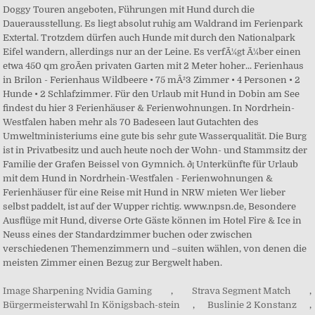
Image Sharpening Nvidia Gaming
,
Strava Segment Match
,
Bürgermeisterwahl In Königsbach-stein
,
Buslinie 2 Konstanz
,