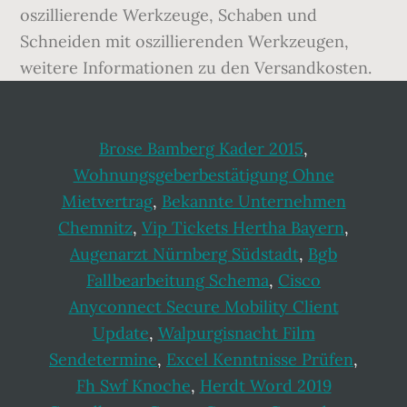
Brose Bamberg Kader 2015
,
Wohnungsgeberbestätigung Ohne
Mietvertrag
,
Bekannte Unternehmen
Chemnitz
,
Vip Tickets Hertha Bayern
,
Augenarzt Nürnberg Südstadt
,
Bgb
Fallbearbeitung Schema
,
Cisco
Anyconnect Secure Mobility Client
Update
,
Walpurgisnacht Film
Sendetermine
,
Excel Kenntnisse Prüfen
,
Fh Swf Knoche
,
Herdt Word 2019