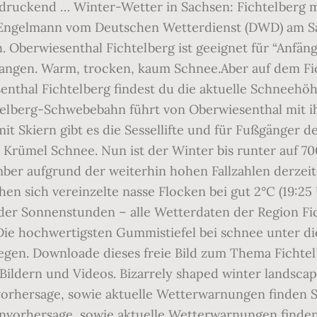
druckend … Winter-Wetter in Sachsen: Fichtelberg me
an Engelmann vom Deutschen Wetterdienst (DWD) am
 Oberwiesenthal Fichtelberg ist geeignet für “Anfänge
efangen. Warm, trocken, kaum Schnee.Aber auf dem Fic
senthal Fichtelberg findest du die aktuelle Schnee
chtelberg-Schwebebahn führt von Oberwiesenthal mit i
 mit Skiern gibt es die Sessellifte und für Fußgänge
 Krümel Schnee. Nun ist der Winter bis runter auf 70
mber aufgrund der weiterhin hohen Fallzahlen derzei
hen sich vereinzelte nasse Flocken bei gut 2°C (19:25
er Sonnenstunden – alle Wetterdaten der Region Ficht
Die hochwertigsten Gummistiefel bei schnee unter 
liegen. Downloade dieses freie Bild zum Thema Fichte
dern und Videos. Bizarrely shaped winter landscapes,
rhersage, sowie aktuelle Wetterwarnungen finden Si
vorhersage, sowie aktuelle Wetterwarnungen finden 