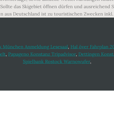
.. Sollte das Skigebiet öffnen dürfen und ausreichend
 aus Deutschland ist zu touristischen Zwecken inkl.
hek München Anmeldung Lesesaal
,
Hal över Fahrplan 2
elt
,
Papageno Konstanz Tripadvisor
,
Dettingen Konst
Spielbank Rostock Warnowufer
,