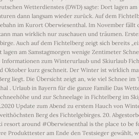
eutschen Wetterdienstes (DWD) sagte: Dort lagen a
uren dann langsam wieder zurück. Auf dem Fichtelb
bahn im Kurort Oberwiesenthal. Im No­vem­ber fällt 
kann man wirklich nur zuschauen und träumen. Erst
irge. Auch auf dem Fichtelberg zeigt sich bereits „e
rt lagen am Samstagmorgen wenige Zentimeter Schn
le Informationen zum Winterurlaub und Skiurlaub Fic
Oktober kurz geschneit. Der Winter ist wirklich mau 
rg liegt. Die Übersicht zeigt an, wie viel Schnee im 
l . Urlaub in Bayern für die ganze Familie Das Wette
 Schneehöhe und zur Schneelage in Fichtelberg im Ski
9.2020 Update zum Abend zu erstem Hauch von Winter
ithöchsten Berg des Fich­tel­ge­bir­ges. 20. Abgest
 resort around #Oberwiesenthal is the place to be f
re Produkttester am Ende den Testsieger gewählt, wel