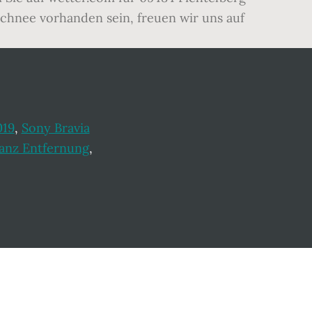
 Schnee vorhanden sein, freuen wir uns auf
019
,
Sony Bravia
anz Entfernung
,