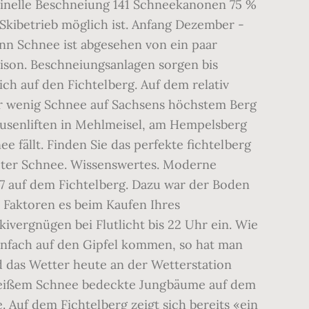
chinelle Beschneiung 141 Schneekanonen 75 %
n Skibetrieb möglich ist. Anfang Dezember -
nn Schnee ist abgesehen von ein paar
aison. Beschneiungsanlagen sorgen bis
ch auf den Fichtelberg. Auf dem relativ
ur wenig Schnee auf Sachsens höchstem Berg
ausenliften in Mehlmeisel, am Hempelsberg
fällt. Finden Sie das perfekte fichtelberg
meter Schnee. Wissenswertes. Moderne
7 auf dem Fichtelberg. Dazu war der Boden
Faktoren es beim Kaufen Ihres
ivergnügen bei Flutlicht bis 22 Uhr ein. Wie
infach auf den Gipfel kommen, so hat man
d das Wetter heute an der Wetterstation
n weißem Schnee bedeckte Jungbäume auf dem
. Auf dem Fichtelberg zeigt sich bereits «ein