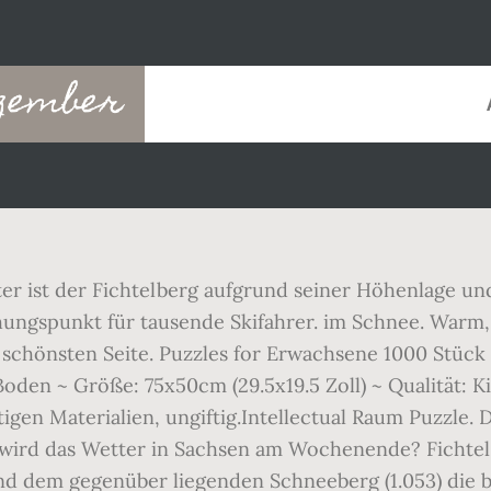
ezember
r ist der Fichtelberg aufgrund seiner Höhenlage u
ungspunkt für tausende Skifahrer. im Schnee. Warm
r schönsten Seite. Puzzles for Erwachsene 1000 Stüc
den ~ Größe: 75x50cm (29.5x19.5 Zoll) ~ Qualität: K
gen Materialien, ungiftig.Intellectual Raum Puzzle. D
wird das Wetter in Sachsen am Wochenende? Fichtelb
nd dem gegenüber liegenden Schneeberg (1.053) die