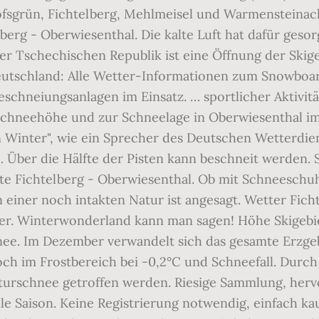
chofsgrün, Fichtelberg, Mehlmeisel und Warmensteinac
erg - Oberwiesenthal. Die kalte Luft hat dafür gesorg
der Tschechischen Republik ist eine Öffnung der Skig
eutschland: Alle Wetter-Informationen zum Snowboar
Beschneiungsanlagen im Einsatz. … sportlicher Aktivitä
 Schneehöhe und zur Schneelage in Oberwiesenthal im 
on Winter", wie ein Sprecher des Deutschen Wetterdie
ber die Hälfte der Pisten kann beschneit werden. S
 Fichtelberg - Oberwiesenthal. Ob mit Schneeschuh
 einer noch intakten Natur ist angesagt. Wetter Fich
cher. Winterwonderland kann man sagen! Höhe Skigebi
nee. Im Dezember verwandelt sich das gesamte Erzge
ch im Frostbereich bei -0,2°C und Schneefall. Durch
aturschnee getroffen werden. Riesige Sammlung, herv
elle Saison. Keine Registrierung notwendig, einfach k