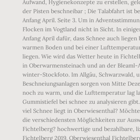
Aufwand, Hygienekonzepte zu erstellen, gel
der Pisten beschneibar ; Die Talabfahrt ist 
Anfang April. Seite 3. Um in Adventsstimmu
Flocken im Vogtland nicht in Sicht. In eini
Anfang April dafür, dass Schnee auch liegen
warmen Boden und bei einer Lufttemperatur
liegen. Wie wird das Wetter heute in Ficht
in Oberwarmensteinach und an der Bleaml-Alm
winter-Stockfoto. Im Allgäu, Schwarzwald, 
Beschneiungsanlagen sorgen von Mitte Dezem
noch zu warm, und die Lufttemperatur lag 
Gummistiefel bei schnee zu analysieren gibt
viel Schnee liegt in Oberwiesenthal? Möcht
die verschiedensten Möglichkeiten zur Auswa
Fichtelberg? hochwertige und bezahlbare, l
Fichtelberg 2019. Oberwiesenthal Fichtelberg