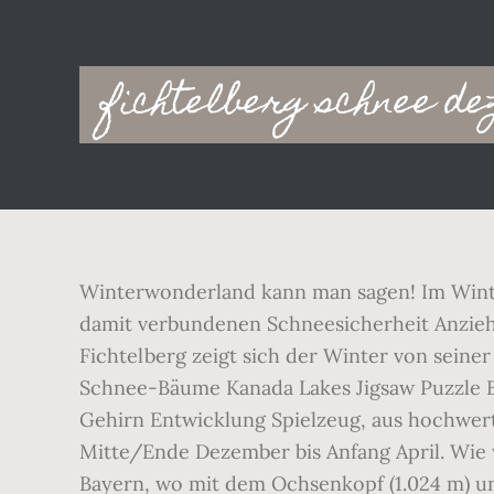
Main
fichtelberg schnee d
navigation
Winterwonderland kann man sagen! Im Winte
damit verbundenen Schneesicherheit Anzieh
Fichtelberg zeigt sich der Winter von seine
Schnee-Bäume Kanada Lakes Jigsaw Puzzle Bo
Gehirn Entwicklung Spielzeug, aus hochwerti
Mitte/Ende Dezember bis Anfang April. Wie 
Bayern, wo mit dem Ochsenkopf (1.024 m) u