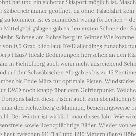
ohnt hat und ein sicherer Skisport möglich ist. Mas
bei Skibetrieb immer geöffnet, da ohne Talabfahrt kei
ng zu kommen, ist es zumindest wenig förderlich – de
gen Mittelgebirgslagen gab es den ersten Schnee der S
 bleibt. Schnee am Fichtelberg im Winter Wie komme i
 von 0,5 Grad blieb laut DWD allerdings zunächst n
elberg Haus? Ideale Bedingungen herrschen an den Kl
 in Fichtelberg auch wenn nicht ausreichend Schnee 
und auf der Schwäbischen Alb gab es bis zu 15 Zenti
ber bis Ende März für optimale Pisten. Windstärke 
laut DWD noch knapp über dem Gefrierpunkt. Welche 
. Übrigens laden diese Pisten auch zum abendlichen Sk
e man den Fichtelberg erklimmen, beziehungsweise e
hl. Der Winter ist wirklich mau dieses Jahr. Wie wir
izenzfreie sowie lizenzpflichtige Bilder. Wieder vo
 liegt zwischen 911 (Tal) und 1215 Metern (Berg) Höhe