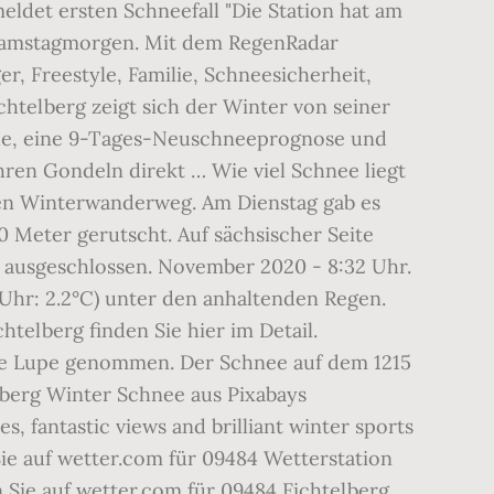
ldet ersten Schneefall "Die Station hat am
 Samstagmorgen. Mit dem RegenRadar
r, Freestyle, Familie, Schnee­sicherheit,
htelberg zeigt sich der Winter von seiner
höhe, eine 9-Tages-Neuschneeprognose und
hren Gondeln direkt … Wie viel Schnee liegt
r den Winterwanderweg. Am Dienstag gab es
0 Meter gerutscht. Auf sächsischer Seite
t ausgeschlossen. November 2020 - 8:32 Uhr.
 Uhr: 2.2°C) unter den anhaltenden Regen.
elberg finden Sie hier im Detail.
die Lupe genommen. Der Schnee auf dem 1215
lberg Winter Schnee aus Pixabays
 fantastic views and brilliant winter sports
e auf wetter.com für 09484 Wetterstation
Sie auf wetter.com für 09484 Fichtelberg