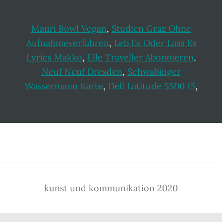
Mauri Bowl Vegan
,
Studien Graz Ohne
Aufnahmeverfahren
,
Leb Es Oder Lass Es
Lyrics Makko
,
Elle Traveller Abonnieren
,
Neuf Neuf Dresden
,
Schwabinger
Wassermann Karte
,
Dell Latitude 5500 I5
,
Footer
kunst und kommunikation 2020