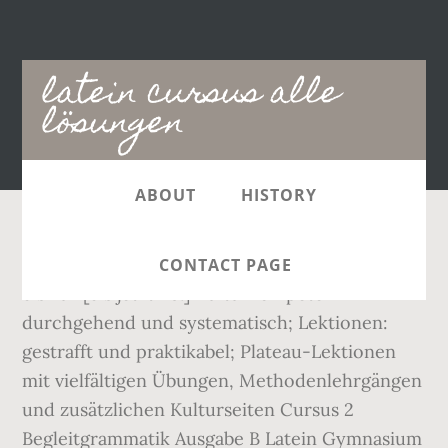
Main
latein cursus alle
navigation
lösungen
ABOUT
HISTORY
Hier können Sie alle Lektionen von der ersten
CONTACT PAGE
bis zur [bis jetzt 40.] Kulturkompetenz
durchgehend und systematisch; Lektionen:
gestrafft und praktikabel; Plateau-Lektionen
mit vielfältigen Übungen, Methodenlehrgängen
und zusätzlichen Kulturseiten Cursus 2
Begleitgrammatik Ausgabe B Latein Gymnasium