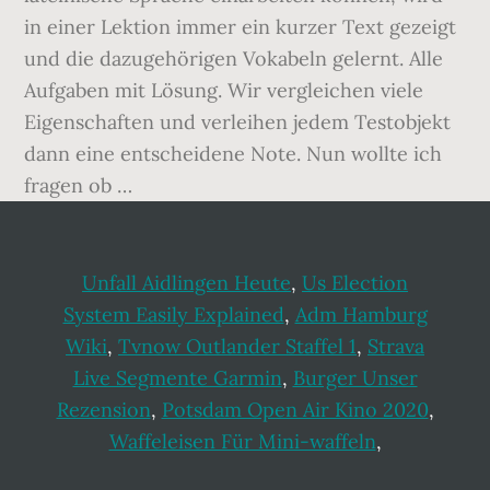
in einer Lektion immer ein kurzer Text gezeigt
und die dazugehörigen Vokabeln gelernt. Alle
Aufgaben mit Lösung. Wir vergleichen viele
Eigenschaften und verleihen jedem Testobjekt
dann eine entscheidene Note. Nun wollte ich
fragen ob …
Unfall Aidlingen Heute
,
Us Election
System Easily Explained
,
Adm Hamburg
Wiki
,
Tvnow Outlander Staffel 1
,
Strava
Live Segmente Garmin
,
Burger Unser
Rezension
,
Potsdam Open Air Kino 2020
,
Waffeleisen Für Mini-waffeln
,