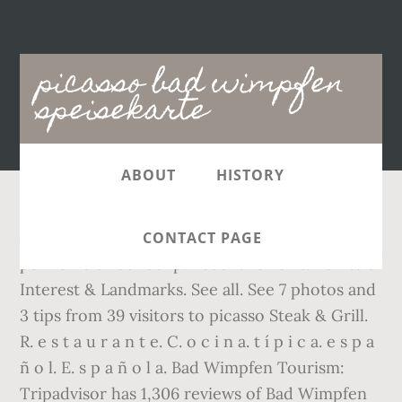
Main
picasso bad wimpfen
navigation
speisekarte
ABOUT
HISTORY
Architectural Buildings. The charge is EUR 120
CONTACT PAGE
per vehicle roundtrip. Recent reviews. Points of
Interest & Landmarks. See all. See 7 photos and
3 tips from 39 visitors to picasso Steak & Grill.
R. e s t a u r a n t e. C. o c i n a. t í p i c a. e s p a
ñ o l. E. s p a ñ o l a. Bad Wimpfen Tourism:
Tripadvisor has 1,306 reviews of Bad Wimpfen