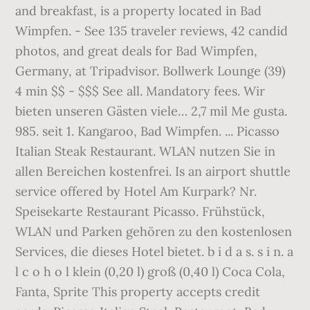
and breakfast, is a property located in Bad
Wimpfen. - See 135 traveler reviews, 42 candid
photos, and great deals for Bad Wimpfen,
Germany, at Tripadvisor. Bollwerk Lounge (39)
4 min $$ - $$$ See all. Mandatory fees. Wir
bieten unseren Gästen viele… 2,7 mil Me gusta.
985. seit 1. Kangaroo, Bad Wimpfen. ... Picasso
Italian Steak Restaurant. WLAN nutzen Sie in
allen Bereichen kostenfrei. Is an airport shuttle
service offered by Hotel Am Kurpark? Nr.
Speisekarte Restaurant Picasso. Frühstück,
WLAN und Parken gehören zu den kostenlosen
Services, die dieses Hotel bietet. b i d a s. s i n. a
l c o h o l klein (0,20 l) groß (0,40 l) Coca Cola,
Fanta, Sprite This property accepts credit