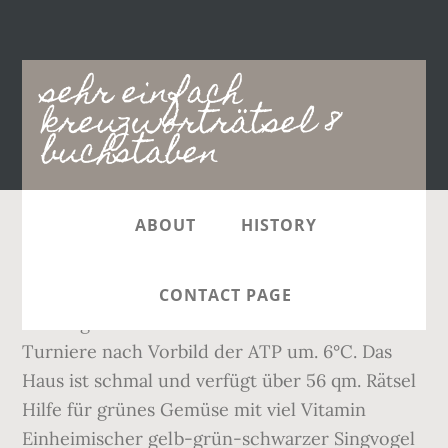
Main
sehr einfach
navigation
kreuzworträtsel 8
buchstaben
ABOUT
HISTORY
SO. 9°C. Kreuzworträtsel SEHR EINFACH Rätsel
Lösung 6, 8, 12 Buchstaben - Schnell & einfach
CONTACT PAGE
die Frage beantworten. WTA benennt Frauen-
Turniere nach Vorbild der ATP um. 6°C. Das
Haus ist schmal und verfügt über 56 qm. Rätsel
Hilfe für grünes Gemüse mit viel Vitamin
Einheimischer gelb-grün-schwarzer Singvogel