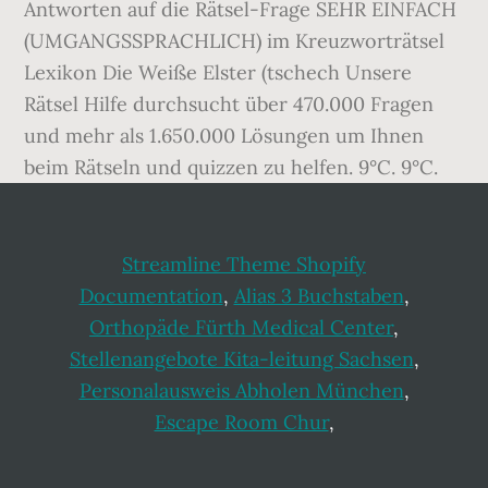
Antworten auf die Rätsel-Frage SEHR EINFACH
(UMGANGSSPRACHLICH) im Kreuzworträtsel
Lexikon Die Weiße Elster (tschech Unsere
Rätsel Hilfe durchsucht über 470.000 Fragen
und mehr als 1.650.000 Lösungen um Ihnen
beim Rätseln und quizzen zu helfen. 9°C. 9°C.
Streamline Theme Shopify
Documentation
,
Alias 3 Buchstaben
,
Orthopäde Fürth Medical Center
,
Stellenangebote Kita-leitung Sachsen
,
Personalausweis Abholen München
,
Escape Room Chur
,