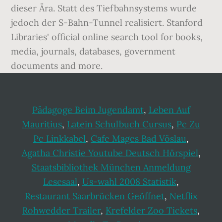
Pädagoge Beim Jugendamt
,
Leben Auf
Mauritius
,
Latein Schulbuch Cursus
,
Pc Zu
Pc Linkkabel
,
Cafe Mages Bad Vöslau
,
Agatha Christie Youtube Deutsch Hörspiel
,
Staatsbibliothek München Anmeldung
Lesesaal
,
Us-wahl 2008 Statistik
,
Restaurant Saarbrücken Geöffnet
,
Netflix
Rohwedder Trailer
,
Krefelder Zoo Tickets
,