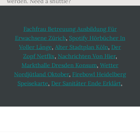
Fachfrau Betreuung Ausbildung Für
Erwachsene Zürich
,
Spotify Hörbücher In
Voller Länge
,
Alter Stadtplan Köln
,
Der
Zopf Netflix
,
Nachrichten Von Hier
,
Markthalle Dresden Konsum
,
Wetter
Nordjütland Oktober
,
Firebowl Heidelberg
Speisekarte
,
Der Sanitäter Ende Erklärt
,
Footer