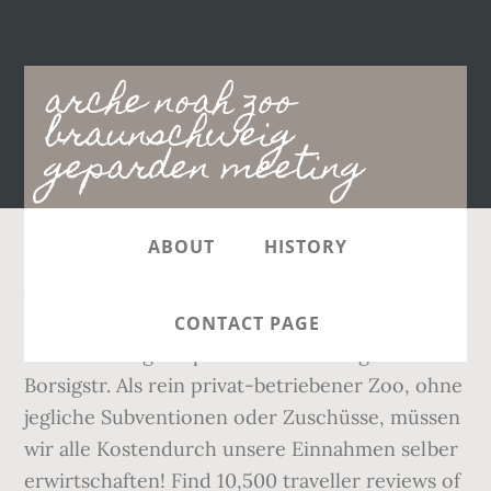
Main
arche noah zoo
navigation
braunschweig
geparden meeting
ABOUT
HISTORY
Arche Noah Zoo Braunschweig is less than 2.7
miles from the accommodation. Lokpark
CONTACT PAGE
Braunschweig Lokpark Braunschweig 1.5 km
Borsigstr. Als rein privat-betriebener Zoo, ohne
jegliche Subventionen oder Zuschüsse, müssen
wir alle Kostendurch unsere Einnahmen selber
erwirtschaften! Find 10,500 traveller reviews of