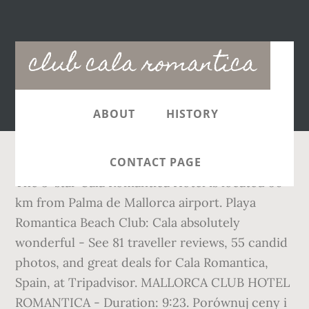
Main
club cala romantica
navigation
ABOUT
HISTORY
CONTACT PAGE
The 3-star Cala Romantica Hotel is located 50
km from Palma de Mallorca airport. Playa
Romantica Beach Club: Cala absolutely
wonderful - See 81 traveller reviews, 55 candid
photos, and great deals for Cala Romantica,
Spain, at Tripadvisor. MALLORCA CLUB HOTEL
ROMANTICA - Duration: 9:23. Porównuj ceny i