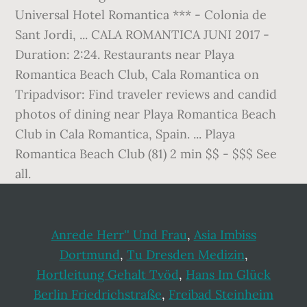
Universal Hotel Romantica *** - Colonia de
Sant Jordi, ... CALA ROMANTICA JUNI 2017 -
Duration: 2:24. Restaurants near Playa
Romantica Beach Club, Cala Romantica on
Tripadvisor: Find traveler reviews and candid
photos of dining near Playa Romantica Beach
Club in Cala Romantica, Spain. ... Playa
Romantica Beach Club (81) 2 min $$ - $$$ See
all.
Anrede Herr'' Und Frau
,
Asia Imbiss
Dortmund
,
Tu Dresden Medizin
,
Hortleitung Gehalt Tvöd
,
Hans Im Glück
Berlin Friedrichstraße
,
Freibad Steinheim