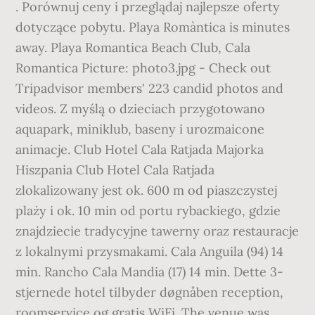
. Porównuj ceny i przeglądaj najlepsze oferty
dotyczące pobytu. Playa Romàntica is minutes
away. Playa Romantica Beach Club, Cala
Romantica Picture: photo3.jpg - Check out
Tripadvisor members' 223 candid photos and
videos. Z myślą o dzieciach przygotowano
aquapark, miniklub, baseny i urozmaicone
animacje. Club Hotel Cala Ratjada Majorka
Hiszpania Club Hotel Cala Ratjada
zlokalizowany jest ok. 600 m od piaszczystej
plaży i ok. 10 min od portu rybackiego, gdzie
znajdziecie tradycyjne tawerny oraz restauracje
z lokalnymi przysmakami. Cala Anguila (94) 14
min. Rancho Cala Mandia (17) 14 min. Dette 3-
stjernede hotel tilbyder døgnåben reception,
roomservice og gratis WiFi. The venue was