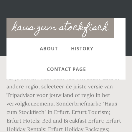
Main
haus zum stockfisch
navigation
ABOUT
HISTORY
CONTACT PAGE
Als je een inwoner bent van een ander land of
andere regio, selecteer de juiste versie van
Tripadvisor voor jouw land of regio in het
vervolgkeuzemenu. Sonderbriefmarke "Haus
zum Stockfisch" in Erfurt. Erfurt Tourism;
Erfurt Hotels; Bed and Breakfast Erfurt; Erfurt
Holiday Rentals; Erfurt Holiday Packages;