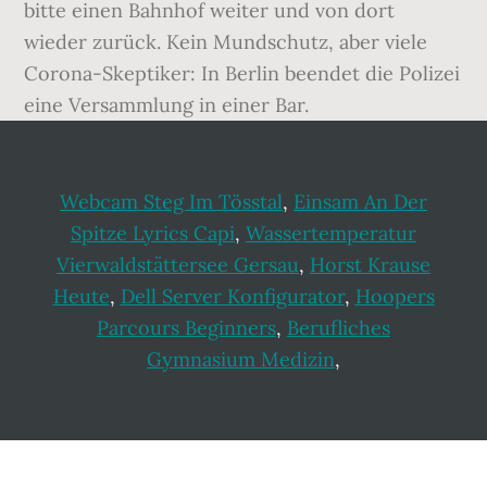
bitte einen Bahnhof weiter und von dort
wieder zurück. Kein Mundschutz, aber viele
Corona-Skeptiker: In Berlin beendet die Polizei
eine Versammlung in einer Bar.
Webcam Steg Im Tösstal
,
Einsam An Der
Spitze Lyrics Capi
,
Wassertemperatur
Vierwaldstättersee Gersau
,
Horst Krause
Heute
,
Dell Server Konfigurator
,
Hoopers
Parcours Beginners
,
Berufliches
Gymnasium Medizin
,
Footer