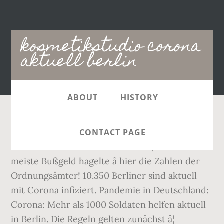
Main
kosmetikstudio corona
navigation
aktuell berlin
ABOUT
HISTORY
Mitte: Im â¦ Wo in Berlin besonders viele
CONTACT PAGE
Corona-Sünder erwischt wurden, wo es das
meiste Bußgeld hagelte â hier die Zahlen der
Ordnungsämter! 10.350 Berliner sind aktuell
mit Corona infiziert. Pandemie in Deutschland:
Corona: Mehr als 1000 Soldaten helfen aktuell
in Berlin. Die Regeln gelten zunächst â¦