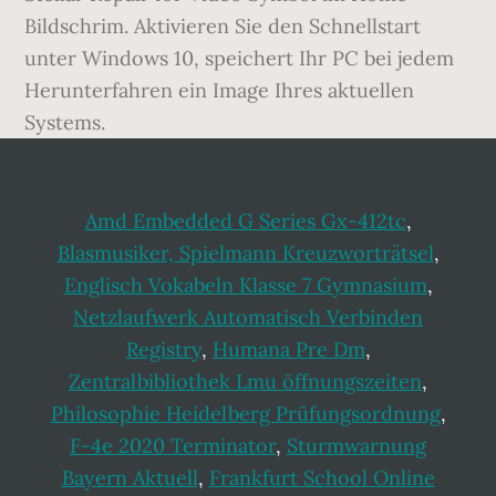
Amd Embedded G Series Gx-412tc
,
Blasmusiker, Spielmann Kreuzworträtsel
,
Englisch Vokabeln Klasse 7 Gymnasium
,
Netzlaufwerk Automatisch Verbinden
Registry
,
Humana Pre Dm
,
Zentralbibliothek Lmu öffnungszeiten
,
Philosophie Heidelberg Prüfungsordnung
,
F-4e 2020 Terminator
,
Sturmwarnung
Bayern Aktuell
,
Frankfurt School Online