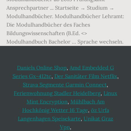
Daniels Online Shop
,
Amd Embedded G
Series Gx-412tc
,
Der Sanitäter Film Netflix
,
Strava Segmente Garmin Connect
,
Ferienwohnung Stadler Heidelberg
,
Linux
Mint Encryption
,
Mühlbach Am
Hochkönig Wetter 16 Tage
,
öz Urfa
Langenhagen Speisekarte
,
Unikat Graz
Vpn
,