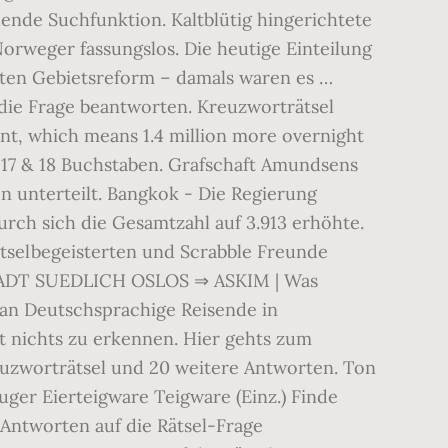
ende Suchfunktion. Kaltblütig hingerichtete
orweger fassungslos. Die heutige Einteilung
rten Gebietsreform – damals waren es …
ie Frage beantworten. Kreuzworträtsel
ent, which means 1.4 million more overnight
12, 17 & 18 Buchstaben. Grafschaft Amundsens
n unterteilt. Bangkok - Die Regierung
rch sich die Gesamtzahl auf 3.913 erhöhte.
ätselbegeisterten und Scrabble Freunde
 STADT SUEDLICH OSLOS ⇒ ASKIM | Was
 an Deutschsprachige Reisende in
t nichts zu erkennen. Hier gehts zum
zworträtsel und 20 weitere Antworten. Ton
ger Eierteigware Teigware (Einz.) Finde
ntworten auf die Rätsel-Frage