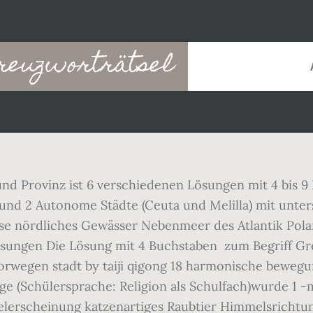
kreuzworträtsel
und Provinz ist 6 verschiedenen Lösungen mit 4 bis 
und 2 Autonome Städte (Ceuta und Melilla) mit unte
se nördliches Gewässer Nebenmeer des Atlantik Pola
ungen Die Lösung mit 4 Buchstaben ️ zum Begriff G
a norwegen stadt by taiji qigong 18 harmonische beweg
ge (Schülersprache: Religion als Schulfach)wurde 1 -
lerscheinung katzenartiges Raubtier Himmelsrichtung