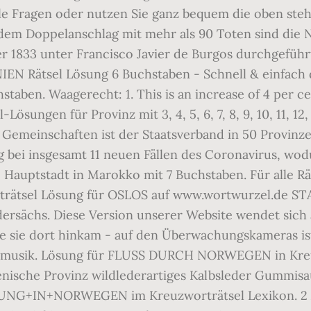
lle Fragen oder nutzen Sie ganz bequem die oben steh
dem Doppelanschlag mit mehr als 90 Toten sind die N
r 1833 unter Francisco Javier de Burgos durchgefüh
 Rätsel Lösung 6 Buchstaben - Schnell & einfach d
staben. Waagerecht: 1. This is an increase of 4 per c
Lösungen für Provinz mit 3, 4, 5, 6, 7, 8, 9, 10, 11, 
Gemeinschaften ist der Staatsverband in 50 Provinze
bei insgesamt 11 neuen Fällen des Coronavirus, wodu
 Hauptstadt in Marokko mit 7 Buchstaben. Für alle R
orträtsel Lösung für OSLOS auf www.wortwurzel.de
ersächs. Diese Version unserer Website wendet sich
wie sie dort hinkam - auf den Überwachungskameras is
 musik. Lösung für FLUSS DURCH NORWEGEN in Kreu
enische Provinz wildlederartiges Kalbsleder Gummisau
UNG+IN+NORWEGEN im Kreuzworträtsel Lexikon. 2 A