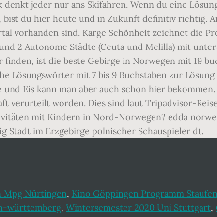
k denkt jeder nur ans Skifahren. Wenn du eine Lösung
ist du hier heute und in Zukunft definitiv richtig. An
rtal vorhanden sind. Karge Schönheit zeichnet die 
und 2 Autonome Städte (Ceuta und Melilla) mit unte
er finden, ist die beste Gebirge in Norwegen mit 19 
he Lösungswörter mit 7 bis 9 Buchstaben zur Lösung de
e und Eis kann man aber auch schon hier bekommen. 
aft verurteilt worden. Dies sind laut Tripadvisor-Rei
tivitäten mit Kindern in Nord-Norwegen? edda norweg
lig Stadt im Erzgebirge polnischer Schauspieler dt.
n Mpg Nürtingen
,
Kino Göppingen Programm Staufen
en-württemberg
,
Wintersemester 2020 Uni Stuttgart
,