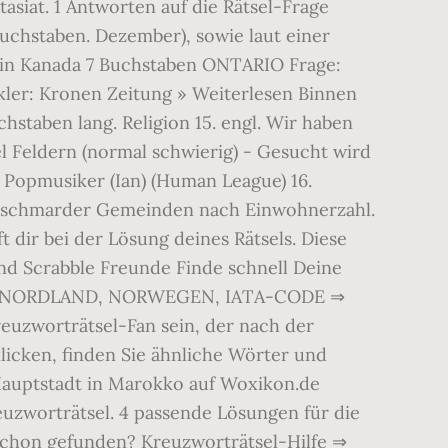
siat. 1 Antworten auf die Rätsel-Frage
chstaben. Dezember), sowie laut einer
nz in Kanada 7 Buchstaben ONTARIO Frage:
ler: Kronen Zeitung » Weiterlesen Binnen
hstaben lang. Religion 15. engl. Wir haben
l Feldern (normal schwierig) - Gesucht wird
 Popmusiker (Ian) (Human League) 16.
e Fischmarder Gemeinden nach Einwohnerzahl.
 dir bei der Lösung deines Rätsels. Diese
und Scrabble Freunde Finde schnell Deine
ROY NORDLAND, NORWEGEN, IATA-CODE ⇒
euzworträtsel-Fan sein, der nach der
icken, finden Sie ähnliche Wörter und
Hauptstadt in Marokko auf Woxikon.de
euzworträtsel. 4 passende Lösungen für die
 schon gefunden? Kreuzworträtsel-Hilfe ⇒