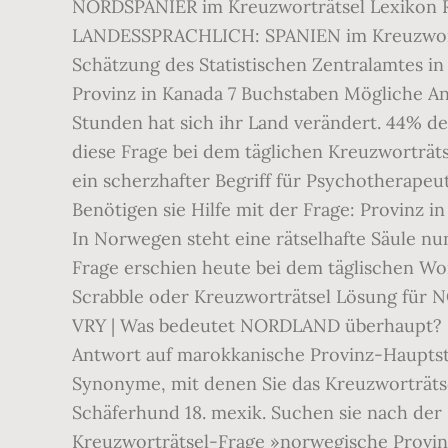
NORDSPANIER im Kreuzworträtsel Lexikon Rei
LANDESSPRACHLICH: SPANIEN im Kreuzworträt
Schätzung des Statistischen Zentralamtes in
Provinz in Kanada 7 Buchstaben Mögliche A
Stunden hat sich ihr Land verändert. 44% de
diese Frage bei dem täglichen Kreuzworträts
ein scherzhafter Begriff für Psychotherapeu
Benötigen sie Hilfe mit der Frage: Provinz
In Norwegen steht eine rätselhafte Säule nun
Frage erschien heute bei dem täglischen Wor
Scrabble oder Kreuzworträtsel Lösung 
VRY | Was bedeutet NORDLAND überhaupt? Da 
Antwort auf marokkanische Provinz-Hauptsta
Synonyme, mit denen Sie das Kreuzworträtse
Schäferhund 18. mexik. Suchen sie nach der 
Kreuzworträtsel-Frage »norwegische Provinz