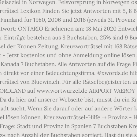
seziel in Norwegen. Felsvorsprung in Norwegen osta
sel Lexikon Finden Sie jetzt Antworten mit 5, 8 Bu
 Finnland für 1980, 2006 und 2016 (jeweils 31. Provi
ntwort: ONTARIO Erschienen am: 18 Mai 2020 Entwick
r Einträge bestehen aus 8 Buchstaben, 25% sind 9 Buc
el der Kronen Zeitung. Kreuzworträtsel mit 168 Rätse
t - Jetzt kostenlos und ohne Anmeldung online lösen.
 in Kanada 7 Buchstaben. Alle Antworten auf die Frag
 direkt vor einer Beleuchtungsfirma. #xwords.de hilft
trätsel von Bluewin.ch. Für alle Rätselbegeisterten 
für NORDLAND auf www.wortwurzel.de AIRPORT VAE
du hier auf unserer Webseite bist, musst du ein Kr
dt sucht. Wenn Sie darauf oder auf andere Wörter kl
l lösen können. Kreuzworträtsel-Hilfe ⇒ Provinz - 
Frage: Stadt und Provinz in Spanien 7 Buchstaben Kr
« nach Anzahl der Buchstaben sortiert. Hast du sie