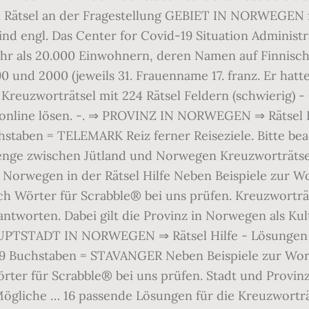
m Rätsel an der Fragestellung GEBIET IN NORWEGEN fe
d engl. Das Center for Covid-19 Situation Administrat
ehr als 20.000 Einwohnern, deren Namen auf Finnisc
0 und 2000 (jeweils 31. Frauenname 17. franz. Er hat
Kreuzworträtsel mit 224 Rätsel Feldern (schwierig) -
 online lösen. -. ⇒ PROVINZ IN NORWEGEN ⇒ Rätsel Hi
ben = TELEMARK Reiz ferner Reiseziele. Bitte beac
nge zwischen Jütland und Norwegen Kreuzworträtsel
 Norwegen in der Rätsel Hilfe Neben Beispiele zur 
 Wörter für Scrabble® bei uns prüfen. Kreuzworträ
antworten. Dabei gilt die Provinz in Norwegen als K
AUPTSTADT IN NORWEGEN ⇒ Rätsel Hilfe - Lösungen f
chstaben = STAVANGER Neben Beispiele zur Wort
ter für Scrabble® bei uns prüfen. Stadt und Provin
Mögliche … 16 passende Lösungen für die Kreuzwortr