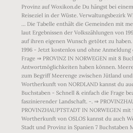
Provinz auf Woxikon.de Du hängst bei eine
Reiseziel in der Wüste. Verwaltungsbezirk Win
… Die Tabelle enthält die Gemeinden mit m
laut Ergebnissen der Volkszählungen von 199
auf ihren eigenen Wunsch getötet zu haben. 
1996 - Jetzt kostenlos und ohne Anmeldung
Frage ⇒ PROVINZ IN NORWEGEN mit 8 Buchsta
Antwortmöglichkeiten haben können. Meere
zum Begriff Meerenge zwischen Jütland und
Wortherkunft von NORDLAND kannst du auch
Buchstaben - Schnell & einfach die Frage be
faszinierender Landschaft. -. ⇒ PROVINZH
PROVINZHAUPTSTADT IN NORWEGEN mit 9 Bu
Wortherkunft von OSLOS kannst du auch Wör
Stadt und Provinz in Spanien 7 Buchstaben 