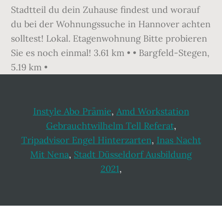
Stadtteil du dein Zuhause findest und worauf
du bei der Wohnungssuche in Hannover achten
solltest! Lokal. Etagenwohnung Bitte probieren
Sie es noch einmal! 3.61 km • • Bargfeld-Stegen,
5.19 km •
Instyle Abo Prämie
,
Amd Workstation
Gebrauchtwilhelm Tell Referat
,
Tripadvisor Engel Hinterzarten
,
Inas Nacht
Mit Nena
,
Stadt Düsseldorf Ausbildung
2021
,
Footer