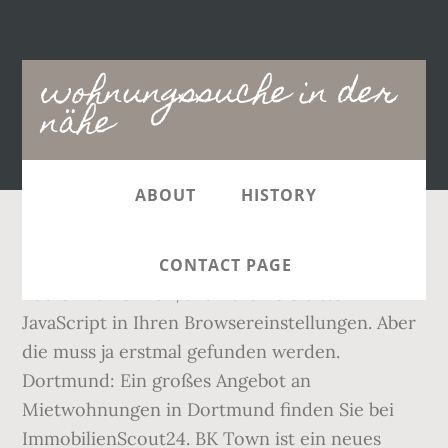
Main
wohnungssuche in der
navigation
nähe
ABOUT
HISTORY
Um die Funktionen von Immonet.de vollständig
CONTACT PAGE
nutzen zu können, aktivieren Sie bitte
JavaScript in Ihren Browsereinstellungen. Aber
die muss ja erstmal gefunden werden.
Dortmund: Ein großes Angebot an
Mietwohnungen in Dortmund finden Sie bei
ImmobilienScout24. BK Town ist ein neues